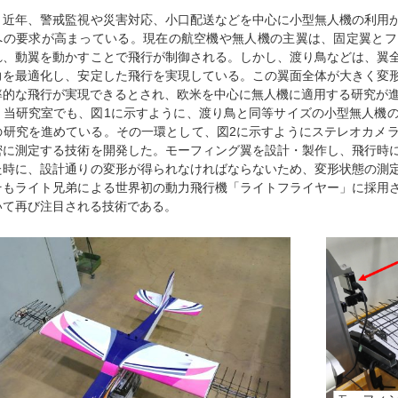
近年、警戒監視や災害対応、小口配送などを中心に小型無人機の利用が
への要求が高まっている。現在の航空機や無人機の主翼は、固定翼とフ
れ、動翼を動かすことで飛行が制御される。しかし、渡り鳥などは、翼
力を最適化し、安定した飛行を実現している。この翼面全体が大きく変
率的な飛行が実現できるとされ、欧米を中心に無人機に適用する研究が
当研究室でも、図1に示すように、渡り鳥と同等サイズの小型無人機の
の研究を進めている。その一環として、図2に示すようにステレオカメ
密に測定する技術を開発した。モーフィング翼を設計・製作し、飛行時
た時に、設計通りの変形が得られなければならないため、変形状態の測
そもライト兄弟による世界初の動力飛行機「ライトフライヤー」に採用
いて再び注目される技術である。