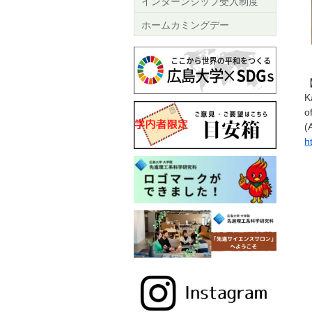
インターンシップ受入制度
ホームカミングデー
K
o
(
h