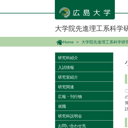
メ
イ
ン
コ
ン
大学院先進理工系科学
テ
ン
Home
大学院先進理工系科学研
ツ
に
移
研究科紹介
動
入試情報
研究室紹介
研究関連
広報・刊行物
就職
研究科説明会
お問い合わせ先