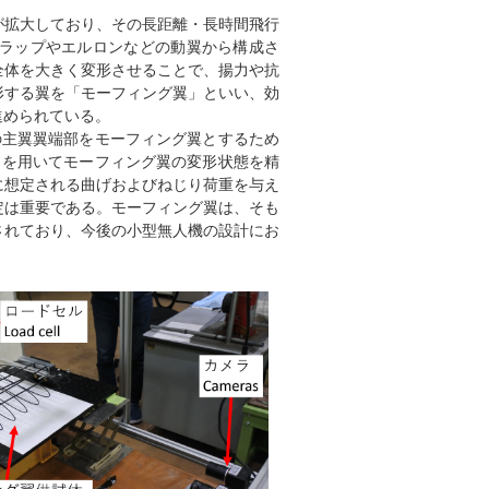
拡大しており、その長距離・長時間飛行
ラップやエルロンなどの動翼から構成さ
全体を大きく変形させることで、揚力や抗
形する翼を「モーフィング翼」といい、効
進められている。
主翼翼端部をモーフィング翼とするため
ラを用いてモーフィング翼の変形状態を精
に想定される曲げおよびねじり荷重を与え
定は重要である。モーフィング翼は、そも
されており、今後の小型無人機の設計にお