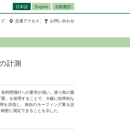
日本語
English
自動翻訳
ップ
交通
アクセス
お問
い
合
わ
せ
の計測
・長時間飛行への要求が強い。渡り鳥の翼
グ翼」を採用することで、大幅に効率的な
用を目指し、独自のモーフィング翼を設
を精密に測定できることを示した。