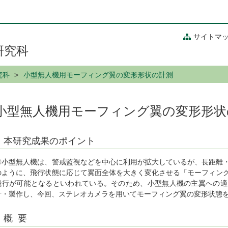
サイトマ
研究科
究科
小型無人機用モーフィング翼の変形形状の計測
小型無人機用モーフィング翼の変形形状
本研究成果のポイント
〇小型無人機は、警戒監視などを中心に利用が拡大しているが、長距離
のように、飛行状態に応じて翼面全体を大きく変化させる「モーフィン
飛行が可能となるといわれている。そのため、小型無人機の主翼への適
計・製作し、今回、ステレオカメラを用いてモーフィング翼の変形状態
概 要