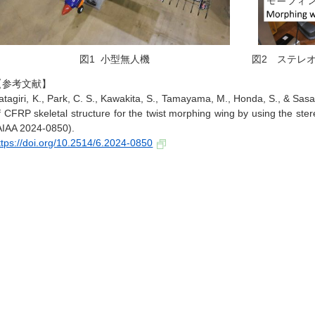
図1 小型無人機
図2 ステレ
【参考文献】
atagiri, K., Park, C. S., Kawakita, S., Tamayama, M., Honda, S., & Sa
f CFRP skeletal structure for the twist morphing wing by using the s
AIAA 2024-0850).
ttps://doi.org/10.2514/6.2024-0850