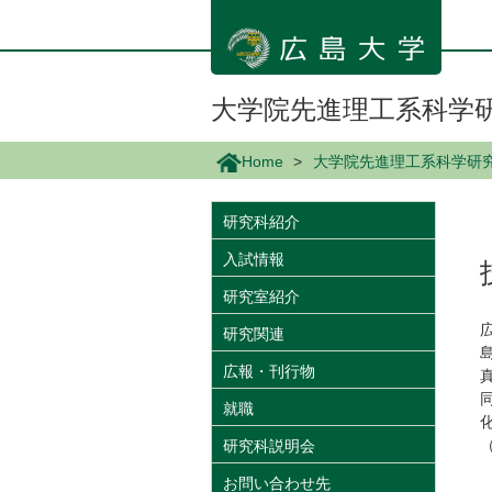
メ
イ
ン
コ
ン
大学院先進理工系科学
テ
ン
Home
大学院先進理工系科学研
ツ
に
移
研究科紹介
動
入試情報
研究室紹介
研究関連
広報・刊行物
就職
研究科説明会
お問い合わせ先