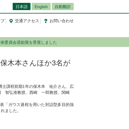
日本語
English
自動翻訳
ップ
交通
アクセス
お問
い
合
わ
せ
技術委員会奨励賞を受賞しました
保木本さんほか3名が
博士課程前期1年の保木本 祐介さん、広
田 智弘准教授、西崎 一郎教授、関崎
発表「ガウス過程を用いた対話型多目的強
されました。