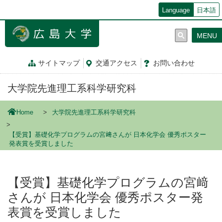
メ
Language
日本語
イ
ン
MENU
コ
ン
テ
サイトマップ
交通
アクセス
お問
い
合
わ
せ
ン
ツ
大学院先進理工系科学研究科
に
移
動
Home
大学院先進理工系科学研究科
【受賞】基礎化学プログラムの宮﨑さんが 日本化学会 優秀ポスター
発表賞を受賞しました
【受賞】基礎化学プログラムの宮﨑
さんが 日本化学会 優秀ポスター発
表賞を受賞しました