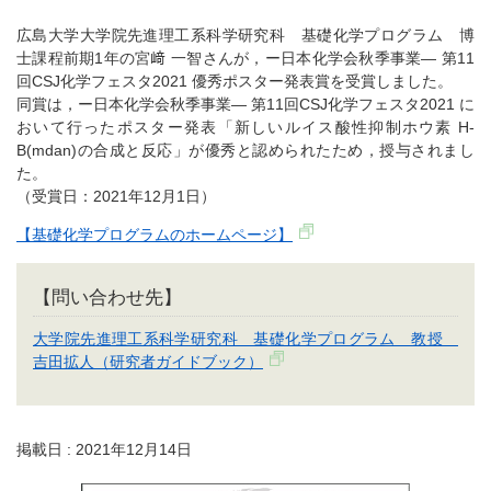
広島大学大学院先進理工系科学研究科 基礎化学プログラム 博
士課程前期1年の宮﨑 一智さんが，ー日本化学会秋季事業― 第11
回CSJ化学フェスタ2021 優秀ポスター発表賞を受賞しました。
同賞は，ー日本化学会秋季事業― 第11回CSJ化学フェスタ2021 に
おいて行ったポスター発表「新しいルイス酸性抑制ホウ素 H-
B(mdan)の合成と反応」が優秀と認められたため，授与されまし
た。
（受賞日：2021年12月1日）
【基礎化学プログラムのホームページ】
【問い合わせ先】
大学院先進理工系科学研究科 基礎化学プログラム 教授
吉田拡人（研究者ガイドブック）
掲載日 : 2021年12月14日