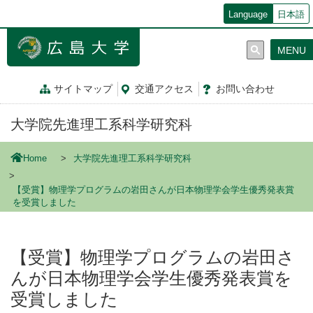
メ
Language
日本語
イ
ン
MENU
コ
ン
テ
サイトマップ
交通
アクセス
お問
い
合
わ
せ
ン
ツ
大学院先進理工系科学研究科
に
移
動
Home
大学院先進理工系科学研究科
【受賞】物理学プログラムの岩田さんが日本物理学会学生優秀発表賞
を受賞しました
【受賞】物理学プログラムの岩田さ
んが日本物理学会学生優秀発表賞を
受賞しました