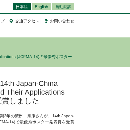
日本語
English
自動翻訳
ップ
交通
アクセス
お問
い
合
わ
せ
pplications (JCFMA-14)の最優秀ポスター
Japan-China
d Their Applications
を受賞しました
の繁桝 鳳康さんが、14th Japan-
ications (JCFMA-14)で最優秀ポスター発表賞を受賞