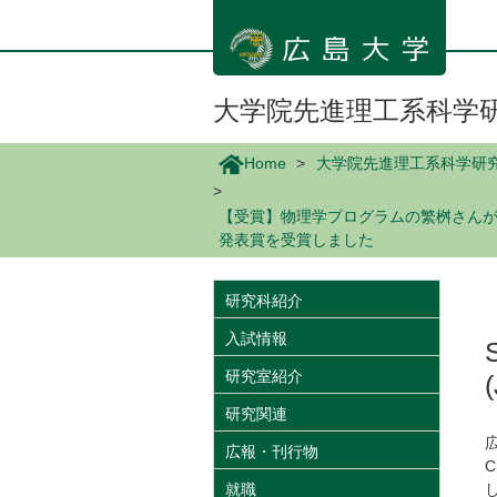
メ
イ
ン
コ
ン
大学院先進理工系科学
テ
ン
Home
大学院先進理工系科学研
ツ
に
【受賞】物理学プログラムの繁桝さんが14th Japan-
移
発表賞を受賞しました
動
研究科紹介
入試情報
研究室紹介
研究関連
広報・刊行物
C
就職