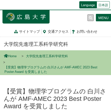
メ
Language
日本語
イ
ン
MENU
コ
ン
テ
サイトマップ
交通
アクセス
お問
い
合
わ
せ
ン
ツ
大学院先進理工系科学研究科
に
移
動
Home
大学院先進理工系科学研究科
【受賞】物理学プログラムの 白川さんが AMF-AMEC 2023 Best
Poster Award を受賞しました
【受賞】物理学プログラムの 白川さ
んが AMF-AMEC 2023 Best Poster
Award を受賞しました