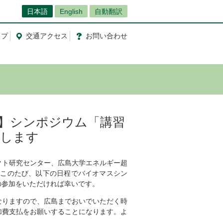
日本語
English
自動翻訳
ップ
交通
アクセス
お問
い
合
わ
せ
申込】シンポジウム「講習
催します
ト研究センター、広島大学エネルギー超
 このたび、以下の日程でバイオマスシン
の参加をいただければ幸いです。
りますので、広島までおいでいただく時
加費支払をお願いすることになります。よ