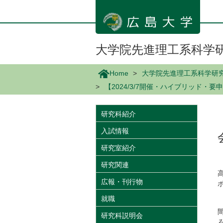
メ
イ
ン
コ
ン
大学院先進理工系科学
テ
ン
Home
大学院先進理工系科学研
ツ
【2024/3/7開催・ハイブリッド
に
移
動
研究科紹介
入試情報
研究室紹介
研究関連
広報・刊行物
就職
研究科説明会