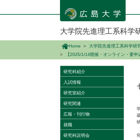
メ
イ
ン
コ
ン
大学院先進理工系科学
テ
ン
Home
大学院先進理工系科学研
ツ
【2025/1/14開催・オンライン・要
に
移
動
研究科紹介
入試情報
研究室紹介
研究関連
広報・刊行物
就職
研究科説明会