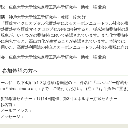
解説
広島大学大学院先進理工系科学研究科 助教 張 孟莉
講演
神⼾⼤学⼤学院⼯学研究科・教授 鈴⽊ 洋
「硬殻マイクロカプセル化蓄熱材によるカーボンニュートラル社会の
潜熱蓄熱材を硬殻マイクロカプセル内に内包すると、従来潜熱蓄熱材の
る現象が、いくつかの蓄熱材において確認されています。また化学蓄熱
ルに内包すると、⾼出⼒化が⽣ずることが確認されています。本講では
を⽤いた、⾼度熱利⽤法の確立とカーボンニュートラル社会の実現に向
司会
広島大学大学院先進理工系科学研究科 助教 張 孟莉
参加希望の方へ
メールに、以下4項目(1-3は必須)を転記の上、件名に「エネルギー貯蔵
prc * hiroshima-u.ac.jp まで、ご送付ください。 (注： * は半角＠
1.参加希望セミナー：1月14日開催、第3回エネルギー貯蔵セミナー
2.お名前：
3.メールアドレス：
4.メッセージ：