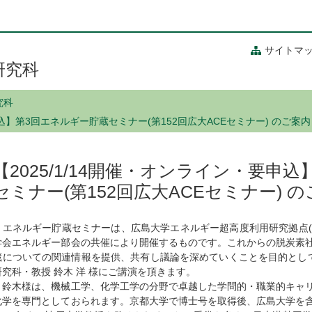
サイトマ
研究科
究科
申込】第3回エネルギー貯蔵セミナー(第152回広大ACEセミナー) のご案内
【2025/1/14開催・オンライン・要申
セミナー(第152回広大ACEセミナー) 
エネルギー貯蔵セミナーは、広島大学エネルギー超高度利用研究拠点(HU
学会エネルギー部会の共催により開催するものです。これからの脱炭素
蔵についての関連情報を提供、共有し議論を深めていくことを目的とし
研究科・教授 鈴⽊ 洋 様にご講演を頂きます。
鈴木様は、機械工学、化学工学の分野で卓越した学問的・職業的キャリ
化学を専門としておられます。京都大学で博士号を取得後、広島大学を