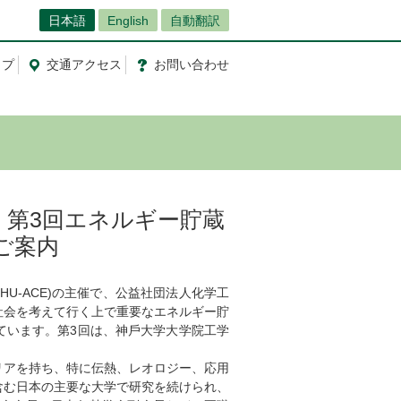
日本語
English
自動翻訳
ップ
交通
アクセス
お問
い
合
わ
せ
込】第3回エネルギー貯蔵
のご案内
-ACE)の主催で、公益社団法人化学工
社会を考えて行く上で重要なエネルギー貯
ています。第3回は、神⼾⼤学⼤学院⼯学
アを持ち、特に伝熱、レオロジー、応用
含む日本の主要な大学で研究を続けられ、