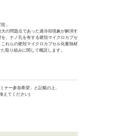
実現」
最⼤の問題点であった過冷却現象が解消す
材を、ナノ孔を有する硬殻マイクロカプセ
、これらの硬殻マイクロカプセル化蓄熱材
けた取り組みに関して概説します。
セミナー参加希望」と記載の上、
に置き換えてください)