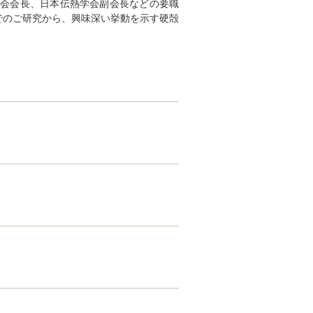
学会会長、日本伝熱学会副会長などの要職
でのご研究から、興味深い挙動を示す硬殻