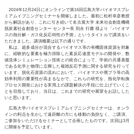
2024年12月24日にオンラインで第16回広島大学バイオマスプレ
ミアムイブニングセミナーを開催しました。最初に松村幸彦教授
から解説があり、これに引き続いて名古屋大学 未来社会創造機構
脱炭素社会創造センター センター長 則永 行庸 様より「バイオマ
スの熱分解・ガス化反応特性の予測」というタイトルで講演をい
ただきました。講演概要は以下の通りです。
私は、超多成分が混合するバイオマス等の有機固体資源を対象
に、経験的な要素を極力排除した素反応速度モデルの開発や、数
値流体シミュレーション技術との統合によって、学術の共通基盤
である化学と物理に立脚した複雑反応予測に関する研究を行って
います。脱化石資源の流れにおいて、バイオマスや廃プラ等の高
効率利用の重要性が高まるなかで、これらの研究を、熱化学転換
プロセス開発における実用上の課題解決の手段に仕上げていくこ
とを目指しており、当日は、これまでの研究や展望をお話しした
いと思います。
広島大学バイオマスプレミアムイブニングセミナーは、オンラ
インの利点を生かして遠距離の方にも移動の負担なく、ご講演、
ご参加をいただけるセミナーとして企画したものです。次回は3月
に開催を予定しています。