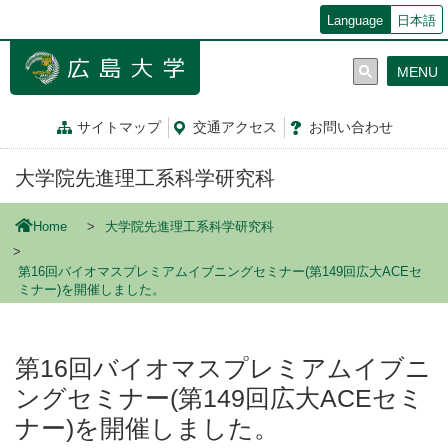
メ
Language
日本語
イ
ン
MENU
コ
ン
テ
サイトマップ
交通
アクセス
お問
い
合
わ
せ
ン
ツ
大学院先進理工系科学研究科
に
移
動
Home
大学院先進理工系科学研究科
第16回バイオマスプレミアムイブニングセミナー(第149回広大ACEセ
ミナー)を開催しました。
第16回バイオマスプレミアムイブニ
ングセミナー(第149回広大ACEセミ
ナー)を開催しました。