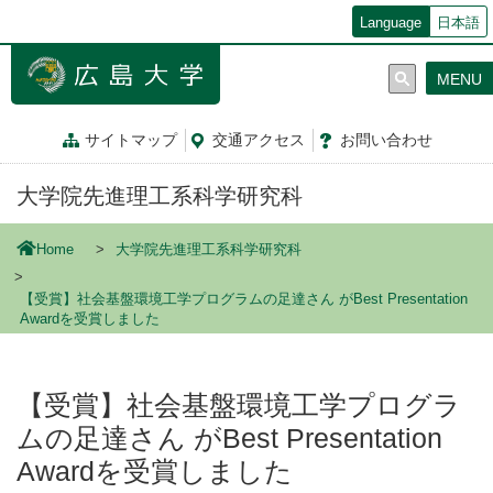
メ
Language
日本語
イ
ン
MENU
コ
ン
テ
サイトマップ
交通
アクセス
お問
い
合
わ
せ
ン
ツ
大学院先進理工系科学研究科
に
移
動
Home
大学院先進理工系科学研究科
【受賞】社会基盤環境工学プログラムの足達さん がBest Presentation
Awardを受賞しました
【受賞】社会基盤環境工学プログラ
ムの足達さん がBest Presentation
Awardを受賞しました