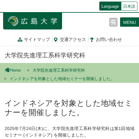
メ
Language
日本語
イ
ン
MENU
コ
ン
テ
サイトマップ
交通
アクセス
お問
い
合
わ
せ
ン
ツ
大学院先進理工系科学研究科
に
移
動
Home
大学院先進理工系科学研究科
インドネシアを対象とした地域セミナーを開催しました。
インドネシアを対象とした地域セミ
ナーを開催しました。
2025年7月24日(木)に、大学院先進理工系科学研究科は第1回地域
セミナー (インドネシア) を開催しました。