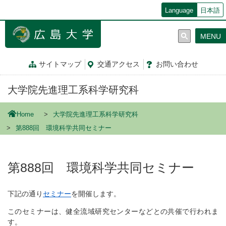
メ
Language
日本語
イ
ン
MENU
コ
ン
テ
サイトマップ
交通
アクセス
お問
い
合
わ
せ
ン
ツ
大学院先進理工系科学研究科
に
移
動
Home
大学院先進理工系科学研究科
第888回 環境科学共同セミナー
第888回 環境科学共同セミナー
下記の通り
セミナー
を開催します。
このセミナーは、健全流域研究センターなどとの共催で行われま
す。