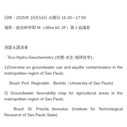
日時：
2025
年
10
月14日 火曜日
16:20
～
17:50
場所：総合科学部
M（office bil.,3F）第１会議室
演題＆講演者
「Eco-Hydro-Geochemistry (生態-水文-地球化学)」
1)Overview on groundwater use and aquifer contamination in the
metropolitan region of Sao Paulo,
Brazil: Prof. Reginaldo Bertolo（University of Sao Paulo)
2) Groundwater favorability map for agricultural areas in the
metropolitan region of Sao Paulo,
Brazil: Dr. Priscila Ikematsu (Institute for Technological
Research of Sao Paulo State)