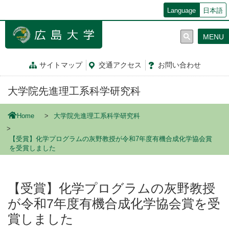
メ
Language
日本語
イ
ン
MENU
コ
ン
テ
サイトマップ
交通
アクセス
お問
い
合
わ
せ
ン
ツ
大学院先進理工系科学研究科
に
移
動
Home
大学院先進理工系科学研究科
【受賞】化学プログラムの灰野教授が令和7年度有機合成化学協会賞
を受賞しました
【受賞】化学プログラムの灰野教授
が令和7年度有機合成化学協会賞を受
賞しました