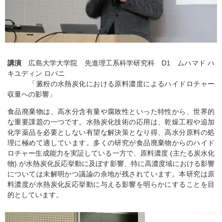
講演
広島大学大学院 先進理工系科学研究科 D1 ムハマド ハ
キユディン ロバニ
「澱粉の水熱炭化における原料濃度によるハイドロチャー
収量への影響」
食品廃棄物は、高水分含有量や腐敗性といった特性から、世界的
な重要課題の一つです。水熱炭化技術の応用は、乾燥工程や追加
化学薬品を必要としない有望な解決策となり得、高水分原料の処
理に極めて適しています。多くの研究が食品廃棄物からのハイド
ロチャー生成能力を実証している一方で、原料濃度 (主たる炭水化
物) が水熱炭化反応挙動に及ぼす影響、特に高濃度域における影響
については未解明かつ議論の余地が残されています。本研究は原
料濃度が水熱炭化反応挙動に与える影響を明らかにすることを目
的としています。