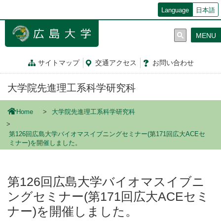
メ
Language
日本語
イ
ン
MENU
コ
ン
テ
サイトマップ
交通
アクセス
お問
い
合
わ
せ
ン
ツ
大学院先進理工系科学研究科
に
移
動
Home
大学院先進理工系科学研究科
第126回広島大学バイオマスイブニングセミナー(第171回広大ACEセ
ミナー)を開催しました。
第126回広島大学バイオマスイブニ
ングセミナー(第171回広大ACEセミ
ナー)を開催しました。