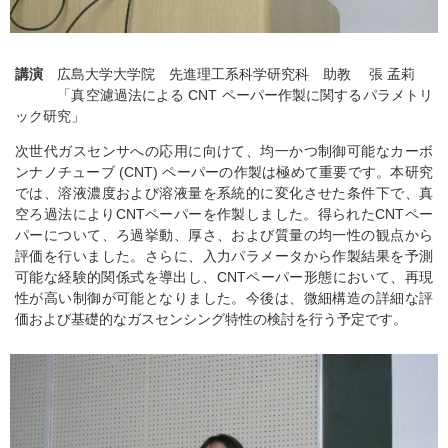
講演
広島大学大学院 先進理工系科学研究科 助教 張 孟莉
「真空濾過法による CNT ペーパー作製に関するパラメトリ
ック研究」
次世代ガスセンサへの応用に向けて、均一かつ制御可能なカーボ
ンナノチューブ (CNT) ペーパーの作製は極めて重要です。本研究
では、溶液濃度および溶液量を系統的に変化させた条件下で、真
空ろ過法によりCNTペーパーを作製しました。得られたCNTペー
パーについて、ろ過挙動、厚さ、および質量の均一性の観点から
評価を行いました。さらに、入力パラメータから作製結果を予測
可能な経験的関係式を導出し、CNTペーパー形態において、再現
性が高い制御が可能となりました。今後は、微細構造の詳細な評
価および基礎的なガスセンシング特性の検討を行う予定です。