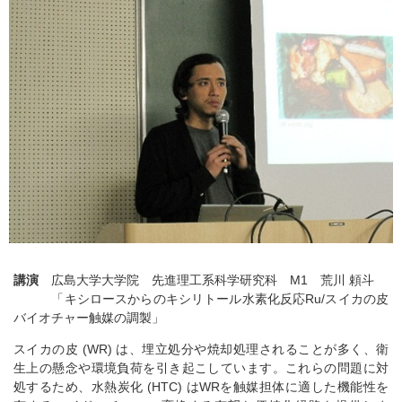
講演
広島大学大学院 先進理工系科学研究科 M1 荒川 頼斗
「キシロースからのキシリトール水素化反応Ru/スイカの皮
バイオチャー触媒の調製」
スイカの皮 (WR) は、埋立処分や焼却処理されることが多く、衛
生上の懸念や環境負荷を引き起こしています。これらの問題に対
処するため、水熱炭化 (HTC) はWRを触媒担体に適した機能性を