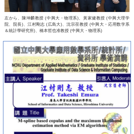
左から、陳坤麟教授 (中興大・物理系)、黃家健教授 (中興大理学
院、院長)、江村剛志 (広島大)、沈宗荏教授 (中興大・応用数学系
＆統計學研究所)、橋本哲也准教授 (中興大・物理系)