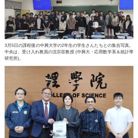
3月5日の課程後の中興大学の2年生の学生さんたちとの集合写真。
中央は、受け入れ教員の沈宗荏教授 (中興⼤・応⽤数学系＆統計學
研究所)。