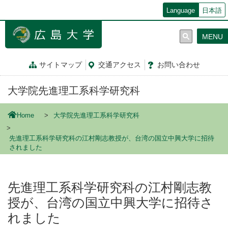
メ
Language
日本語
イ
ン
MENU
コ
ン
テ
サイトマップ
交通
アクセス
お問
い
合
わ
せ
ン
ツ
大学院先進理工系科学研究科
に
移
動
Home
大学院先進理工系科学研究科
先進理工系科学研究科の江村剛志教授が、台湾の国立中興大学に招待
されました
先進理工系科学研究科の江村剛志教
授が、台湾の国立中興大学に招待さ
れました