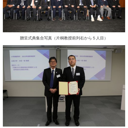
贈呈式典集合写真（片桐教授前列右から５人目）