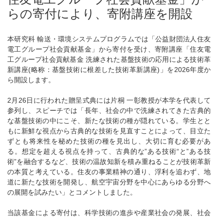
らの寄付により、寄附講座を開設
本研究科 輸送・環境システムプログラムでは「公益財団法人住友
電工グループ社会貢献基金」から寄付を受け、寄附講座「住友電
工グループ社会貢献基金 洗練された基盤技術の応用による技術革
新講座(略称：基盤技術に根差した技術革新講座)」を2026年度か
ら開設します。
2月26日に行われた贈呈式典には片桐 一彰教授が本学を代表して
参列し、スピーチでは「長年、社会の中で洗練されてきた古典的
な基盤技術の中にこそ、新たな技術の種が隠れている。学生とと
もに新鮮な視点から古典的な技術を見直すことによって、目立た
ずとも将来性を秘めた技術の種を見出し、大切に育む必要があ
る。想定を超える視点を持って、古典的な”ある技術“と”ある技
術”を融合するなど、技術の温故知新を積み重ねることが技術革新
の本質と考えている。住友の事業精神の通り、浮利を追わず、地
道に新たな技術を開発し、航空宇宙分野を中心にあらゆる分野へ
の展開を試みたい」とコメントしました。
当該基金による寄付は、科学技術の進歩や産業社会の発展、社会