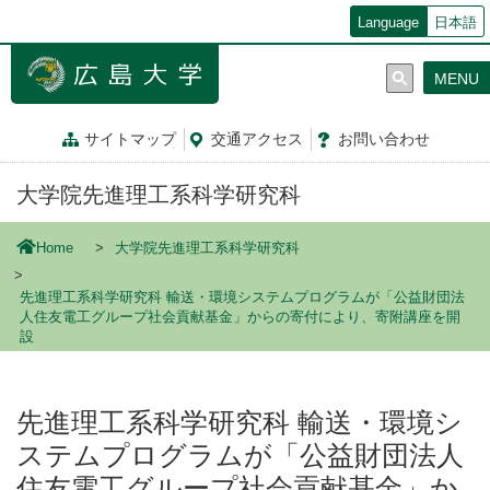
メ
Language
日本語
イ
ン
MENU
コ
ン
テ
サイトマップ
交通
アクセス
お問
い
合
わ
せ
ン
ツ
大学院先進理工系科学研究科
に
移
動
Home
大学院先進理工系科学研究科
先進理工系科学研究科 輸送・環境システムプログラムが「公益財団法
人住友電工グループ社会貢献基金」からの寄付により、寄附講座を開
設
先進理工系科学研究科 輸送・環境シ
ステムプログラムが「公益財団法人
住友電工グループ社会貢献基金」か