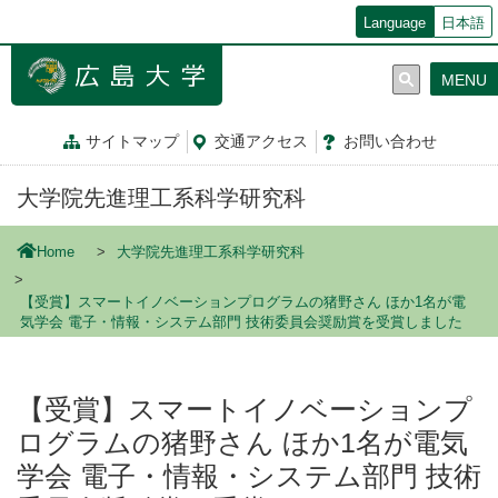
メ
Language
日本語
イ
ン
MENU
コ
ン
テ
サイトマップ
交通
アクセス
お問
い
合
わ
せ
ン
ツ
大学院先進理工系科学研究科
に
移
動
Home
大学院先進理工系科学研究科
【受賞】スマートイノベーションプログラムの猪野さん ほか1名が電
気学会 電子・情報・システム部門 技術委員会奨励賞を受賞しました
【受賞】スマートイノベーションプ
ログラムの猪野さん ほか1名が電気
学会 電子・情報・システム部門 技術