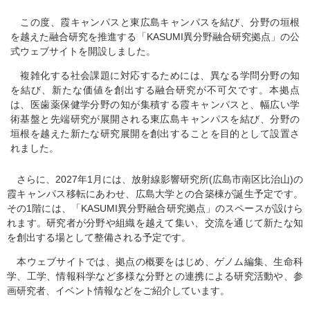
この度、霞キャンパスと東広島キャンパスを結び、分野の垣根
を越えた融合研究を推進する「KASUMI異分野融合研究拠点」の公
式ウェブサイトを開設しました。
複雑化する社会課題に対応するためには、異なる学問分野の知
を結び、新たな価値を創出する融合研究が不可欠です。本拠点
は、医歯薬保健学分野の知が集積する霞キャンパスと、幅広い学
術基盤と先端研究が展開される東広島キャンパスを結び、分野の
垣根を越えた新たな研究展開を創出することを目的として設置さ
れました。
さらに、2027年1月には、放射線影響研究所(広島市南区比治山)の
霞キャンパス移転にあわせ、広島大学との合築棟が誕生予定です。
その1階には、「KASUMI異分野融合研究拠点」のスペースが設けら
れます。研究者が分野や組織を越えて集い、交流を通じて新たな知
を創出する場として整備される予定です。
本ウェブサイトでは、拠点の概要をはじめ、ゲノム編集、生命科
学、工学、情報科学など多様な分野との連携による研究活動や、参
画研究者、イベント情報などをご紹介しています。