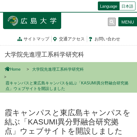
メ
Language
日本語
イ
ン
MENU
コ
ン
テ
サイトマップ
交通
アクセス
お問
い
合
わ
せ
ン
ツ
大学院先進理工系科学研究科
に
移
動
Home
大学院先進理工系科学研究科
霞キャンパスと東広島キャンパスを結ぶ「KASUMI異分野融合研究拠
点」ウェブサイトを開設しました
霞キャンパスと東広島キャンパスを
結ぶ「KASUMI異分野融合研究拠
点」ウェブサイトを開設しました