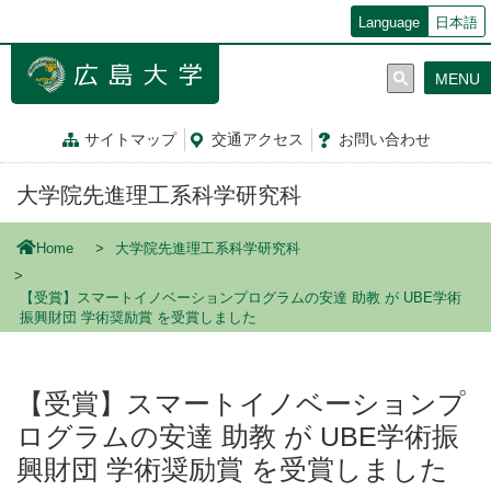
メ
Language
日本語
イ
ン
MENU
コ
ン
テ
サイトマップ
交通
アクセス
お問
い
合
わ
せ
ン
ツ
大学院先進理工系科学研究科
に
移
動
Home
大学院先進理工系科学研究科
【受賞】スマートイノベーションプログラムの安達 助教 が UBE学術
振興財団 学術奨励賞 を受賞しました
【受賞】スマートイノベーションプ
ログラムの安達 助教 が UBE学術振
興財団 学術奨励賞 を受賞しました