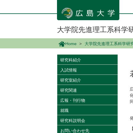
メ
イ
ン
コ
ン
大学院先進理工系科学
テ
ン
Home
大学院先進理工系科学研
ツ
に
移
研究科紹介
動
入試情報
研究室紹介
研究関連
広報・刊行物
就職
研究科説明会
お問い合わせ先