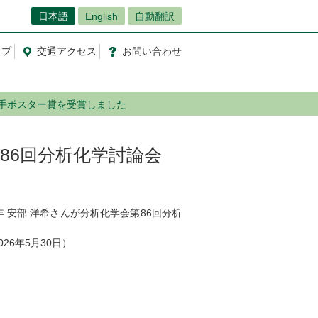
日本語
English
自動翻訳
ップ
交通
アクセス
お問
い
合
わ
せ
若手ポスター賞を受賞しました
86回分析化学討論会
 安部 洋希さんが分析化学会第86回分析
6年5月30日）