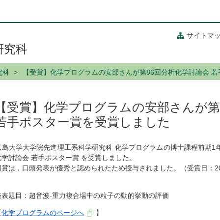
サイトマ
研究科
究科
【受賞】化学プログラムの安部さんが第86回分析化学討論会 
【受賞】化学プログラムの安部さんが第
若手ポスター賞を受賞しました
広島大学大学院先進理工系科学研究科 化学プログラムの博士課程前期1年
化学討論会 若手ポスター賞 を受賞しました。
同賞は，口頭発表が優秀と認められたため授与されました。（受賞日：202
発表題目：超音波-重力複合場中の粒子の動的挙動の評価
【
化学プログラムのページへ
】