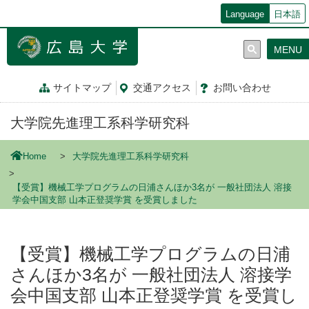
メ
Language
日本語
イ
ン
MENU
コ
ン
テ
サイトマップ
交通
アクセス
お問
い
合
わ
せ
ン
ツ
大学院先進理工系科学研究科
に
移
動
Home
大学院先進理工系科学研究科
【受賞】機械工学プログラムの日浦さんほか3名が 一般社団法人 溶接
学会中国支部 山本正登奨学賞 を受賞しました
【受賞】機械工学プログラムの日浦
さんほか3名が 一般社団法人 溶接学
会中国支部 山本正登奨学賞 を受賞し