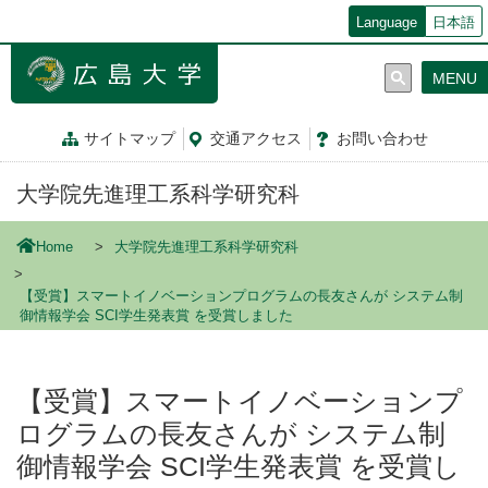
メ
Language
日本語
イ
ン
MENU
コ
ン
テ
サイトマップ
交通
アクセス
お問
い
合
わ
せ
ン
ツ
大学院先進理工系科学研究科
に
移
動
Home
大学院先進理工系科学研究科
【受賞】スマートイノベーションプログラムの長友さんが システム制
御情報学会 SCI学生発表賞 を受賞しました
【受賞】スマートイノベーションプ
ログラムの長友さんが システム制
御情報学会 SCI学生発表賞 を受賞し