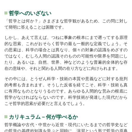
哲学へのいざない
「哲学とは何か？」さまざまな哲学観があるため、この問に対し
て簡明に答えることは困難です。
しかし、あえて言えば、つねに事象の根本にまで遡ってする原理
的な思索、これがおそらく哲学の最も一般的な定義でしょう。そ
の思索は、科学の場合とは異なり、個々の対象の認識をめざすの
ではなく、むしろ人間の認識そのものの可能性や限界を問題にし
たり、あるいは、自然、世界、神などのような普遍的全体的な存
在の意味や、それと関わる人間の在り方などに向けられます。
その中には、とうぜん科学・技術の本質や意義などに対する批判
的考察も含まれます。そうした反省を経てこそ、科学・技術も真
に有用なものとなりうるのです。あらゆる人間的な営みの根底に
哲学がなければならないのです。科学技術が発達した現代だから
こそ哲学的思索が必要だと言えるでしょう。
カリキュラム－何が学べるか
哲学概論や古代・中世から近世・現代にいたるまでの哲学史など
の哲学の基礎的知識を学ぶと同時に、演習という形で哲学の原典