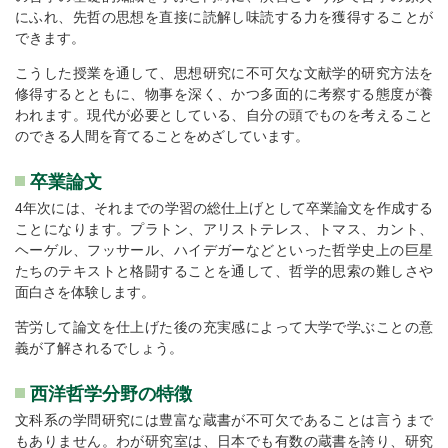
にふれ、先哲の思想を直接に読解し味読する力を獲得することが
できます。
こうした授業を通して、思想研究に不可欠な文献学的研究方法を
修得するとともに、物事を深く、かつ多面的に考察する態度が養
われます。現代が必要としている、自分の頭でものを考えること
のできる人間を育てることをめざしています。
卒業論文
4年次には、それまでの学習の総仕上げとして卒業論文を作成する
ことになります。プラトン、アリストテレス、トマス、カント、
ヘーゲル、フッサール、ハイデガーなどといった哲学史上の巨星
たちのテキストと格闘することを通して、哲学的思索の難しさや
面白さを体験します。
苦労して論文を仕上げた後の充実感によって大学で学ぶことの意
義が了解されるでしょう。
西洋哲学分野の特徴
文科系の学問研究には豊富な蔵書が不可欠であることは言うまで
もありません。わが研究室は、日本でも有数の蔵書を誇り、研究