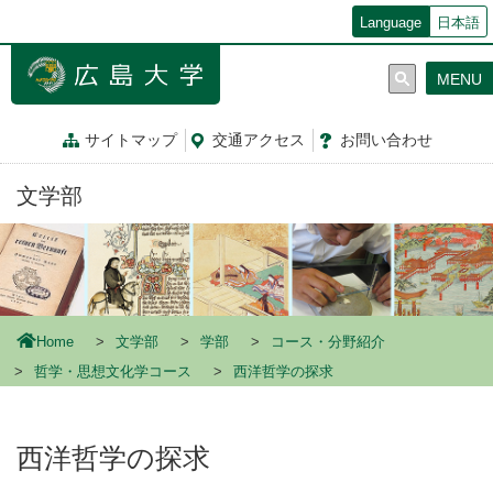
メ
Language
日本語
イ
ン
MENU
コ
ン
テ
サイトマップ
交通
アクセス
お問
い
合
わ
せ
ン
ツ
文学部
に
移
動
Home
文学部
学部
コース・分野紹介
哲学・思想文化学コース
西洋哲学の探求
西洋哲学の探求