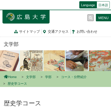
メ
Language
日本語
イ
ン
MENU
コ
ン
テ
サイトマップ
交通
アクセス
お問
い
合
わ
せ
ン
ツ
文学部
に
移
動
Home
文学部
学部
コース・分野紹介
歴史学コース
歴史学コース