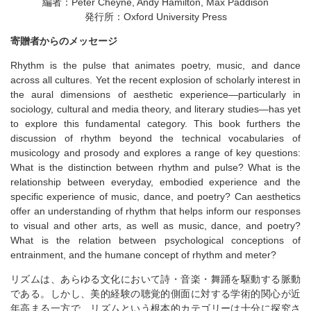
編者：Peter Cheyne, Andy Hamilton, Max Paddison
発行所：Oxford University Press
寄贈者からのメッセージ
Rhythm is the pulse that animates poetry, music, and dance
across all cultures. Yet the recent explosion of scholarly interest in
the aural dimensions of aesthetic experience—particularly in
sociology, cultural and media theory, and literary studies—has yet
to explore this fundamental category. This book furthers the
discussion of rhythm beyond the technical vocabularies of
musicology and prosody and explores a range of key questions:
What is the distinction between rhythm and pulse? What is the
relationship between everyday, embodied experience and the
specific experience of music, dance, and poetry? Can aesthetics
offer an understanding of rhythm that helps inform our responses
to visual and other arts, as well as music, dance, and poetry?
What is the relation between psychological conceptions of
entrainment, and the humane concept of rhythm and meter?
リズムは、あらゆる文化において詩・音楽・舞踊を駆動する脈動
である。しかし、美的経験の聴覚的側面に対する学術的関心が近
年高まる一方で、リズムという根本的カテゴリーは十分に探究さ