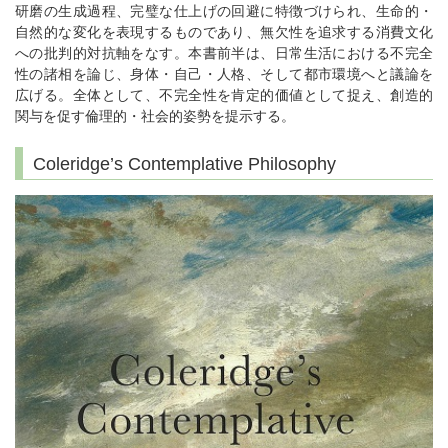
研磨の生成過程、完璧な仕上げの回避に特徴づけられ、生命的・
自然的な変化を表現するものであり、無欠性を追求する消費文化
への批判的対抗軸をなす。本書前半は、日常生活における不完全
性の諸相を論じ、身体・自己・人格、そして都市環境へと議論を
広げる。全体として、不完全性を肯定的価値として捉え、創造的
関与を促す倫理的・社会的姿勢を提示する。
Coleridge’s Contemplative Philosophy