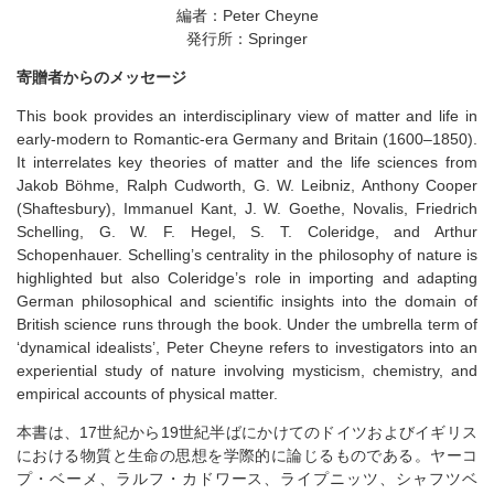
編者：Peter Cheyne
発行所：Springer
寄贈者からのメッセージ
This book provides an interdisciplinary view of matter and life in
early-modern to Romantic-era Germany and Britain (1600–1850).
It interrelates key theories of matter and the life sciences from
Jakob Böhme, Ralph Cudworth, G. W. Leibniz, Anthony Cooper
(Shaftesbury), Immanuel Kant, J. W. Goethe, Novalis, Friedrich
Schelling, G. W. F. Hegel, S. T. Coleridge, and Arthur
Schopenhauer. Schelling’s centrality in the philosophy of nature is
highlighted but also Coleridge’s role in importing and adapting
German philosophical and scientific insights into the domain of
British science runs through the book. Under the umbrella term of
‘dynamical idealists’, Peter Cheyne refers to investigators into an
experiential study of nature involving mysticism, chemistry, and
empirical accounts of physical matter.
本書は、17世紀から19世紀半ばにかけてのドイツおよびイギリス
における物質と生命の思想を学際的に論じるものである。ヤーコ
プ・ベーメ、ラルフ・カドワース、ライプニッツ、シャフツベ