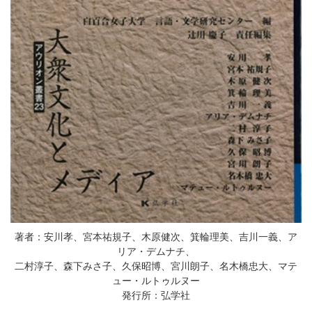
著者：安川孝、宮本祐規子、木原健次、箕輪理美、吉川一義、ア
リア・デムナチ、
二村淳子、森下みさ子、久保昭博、宮川朗子、名木橋忠大、マテ
ュー・ルトゥルヌー
発行所：弘学社