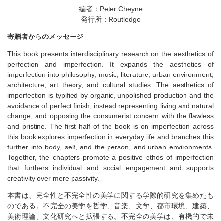
編者：Peter Cheyne
発行所：Routledge
寄贈者からのメッセージ
This book presents interdisciplinary research on the aesthetics of
perfection and imperfection. It expands the aesthetics of
imperfection into philosophy, music, literature, urban environment,
architecture, art theory, and cultural studies. The aesthetics of
imperfection is typified by organic, unpolished production and the
avoidance of perfect finish, instead representing living and natural
change, and opposing the consumerist concern with the flawless
and pristine. The first half of the book is on imperfection across
this book explores imperfection in everyday life and branches this
further into body, self, and the person, and urban environments.
Together, the chapters promote a positive ethos of imperfection
that furthers individual and social engagement and supports
creativity over mere passivity.
本書は、完全性と不完全性の美学に関する学際的研究を集めたも
のである。不完全の美学を哲学、音楽、文学、都市環境、建築、
美術理論、文化研究へと拡張する。不完全の美学は、有機的で未