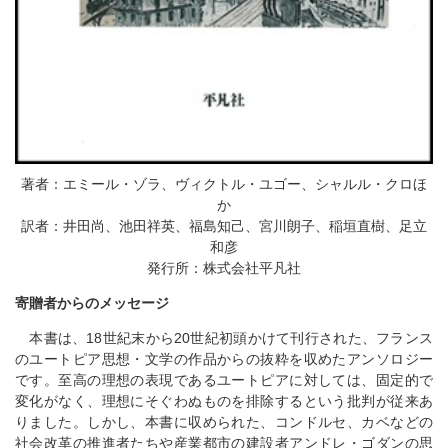
著者：エミール・ゾラ、ヴィクトル・ユゴー、シャルル・クロほ
か
訳者：井田尚、池田祥英、福島知己、宮川朗子、稲垣直樹、足立
和彦
発行所：株式会社平凡社
寄贈者からのメッセージ
本書は、18世紀末から20世紀初頭かけて刊行された、フランス
のユートピア思想・文学の作品からの抜粋を収めたアンソロジー
です。至高の理想の表現であるユートピアに対しては、固定的で
変化がなく、理想にそぐわぬものを排除するという批判が従来あ
りました。しかし、本書に収められた、コンドルセ、カベなどの
社会改革の推進者たちや産業都市の建設者アンドレ・ゴダンの思