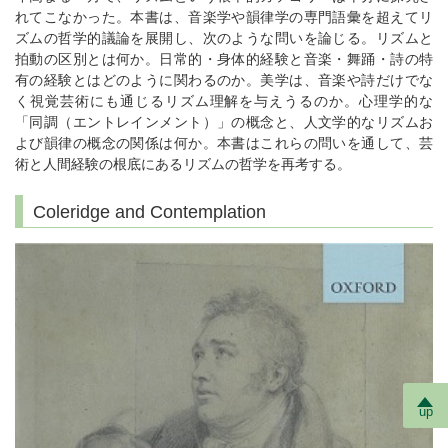
れてこなかった。本書は、音楽学や韻律学の専門語彙を超えてリ
ズムの哲学的議論を展開し、次のような問いを論じる。リズムと
拍動の区別とは何か。日常的・身体的経験と音楽・舞踊・詩の特
有の経験とはどのように関わるのか。美学は、音楽や詩だけでな
く視覚芸術にも通じるリズム理解を与えうるのか。心理学的な
「同調（エントレインメント）」の概念と、人文学的なリズムお
よび韻律の概念の関係は何か。本書はこれらの問いを通して、芸
術と人間経験の根底にあるリズムの哲学を再考する。
Coleridge and Contemplation
up