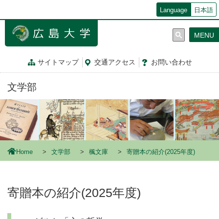
メ
Language
日本語
イ
ン
MENU
コ
ン
テ
サイトマップ
交通
アクセス
お問
い
合
わ
せ
ン
ツ
文学部
に
移
動
Home
文学部
楓文庫
寄贈本の紹介(2025年度)
寄贈本の紹介(2025年度)