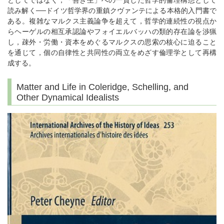
としてではなく，「善き生」への一貫した哲学的倫理構想として
読み解く──ドイツ哲学界の重鎮クヴァンテによる本格的入門書で
ある。複雑なマルクス主義論争を超えて，哲学的連続性の視点か
らヘーゲルの相互承認論やフォイエルバッハの類的存在論を渉猟
し，疎外・労働・資本をめぐるマルクスの思索の核心に迫ること
を通じて，個の自律性と共同性の両立をめざす倫理学として再構
成する。
Matter and Life in Coleridge, Schelling, and
Other Dynamical Idealists