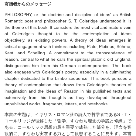
寄贈者からのメッセージ
PHILOSOPHY, or the doctrine and discipline of ideas' as British
Romantic poet and philosopher S. T. Coleridge understood it, is
the theme of this book. It considers the most vital and mature vein
of Coleridge's thought to be the contemplation of ideas
objectively, as existing powers. A theory of ideas emerges in
critical engagement with thinkers including Plato, Plotinus, Böhme,
Kant, and Schelling. A commitment to the transcendence of
reason, central to what he calls the spiritual platonic old England,
distinguishes him from his German contemporaries. The book
also engages with Coleridge's poetry, especially in a culminating
chapter dedicated to the Limbo sequence. This book pursues a
theory of contemplation that draws from Coleridge's theories of
imagination and the Ideas of Reason in his published texts and
extensively from his thoughts as they developed throughout
unpublished works, fragments, letters, and notebooks.
本書の主題は、イギリス・ロマン派の詩人で哲学者であるS・T・
コールリッジが理解した「哲学、すなわち理念の学説と修練」で
ある。コールリッジ思想の最も重要で成熟した部分を、理念を客
観的に、すなわち実在する力として観想することに見出す。本書