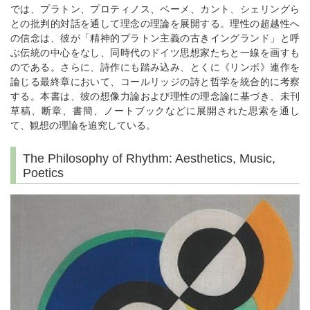
では、プラトン、プロティノス、ベーメ、カント、シェリングら
との批判的対話を通して理念の理論を展開する。理性の超越性へ
の信念は、彼が「精神的プラトン主義の古きイングランド」と呼
ぶ伝統の中心をなし、同時代のドイツ思想家たちと一線を画すも
のである。さらに、詩作にも踏み込み、とくに《リンボ》連作を
論じる最終章において、コールリッジの詩と哲学を統合的に考察
する。本書は、彼の想像力論および理性の理念論に基づき、未刊
草稿、断章、書簡、ノートブックなどに展開された思索を通し
て、観想の理論を追究している。
The Philosophy of Rhythm: Aesthetics, Music,
Poetics