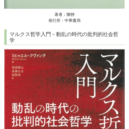
著者：陳翀
発行所：中華書局
マルクス哲学入門－動乱の時代の批判的社会哲
学