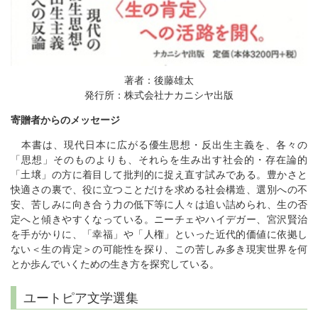
著者：後藤雄太
発行所：株式会社ナカニシヤ出版
寄贈者からのメッセージ
本書は、現代日本に広がる優生思想・反出生主義を、各々の
「思想」そのものよりも、それらを生み出す社会的・存在論的
「土壌」の方に着目して批判的に捉え直す試みである。豊かさと
快適さの裏で、役に立つことだけを求める社会構造、選別への不
安、苦しみに向き合う力の低下等に人々は追い詰められ、生の否
定へと傾きやすくなっている。ニーチェやハイデガー、宮沢賢治
を手がかりに、「幸福」や「人権」といった近代的価値に依拠し
ない＜生の肯定＞の可能性を探り、この苦しみ多き現実世界を何
とか歩んでいくための生き方を探究している。
ユートピア文学選集