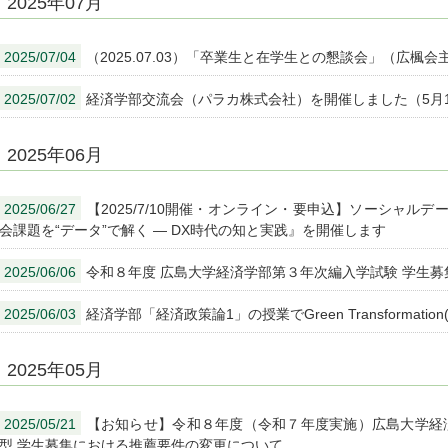
2025年07月
2025/07/04
（2025.07.03）「卒業生と在学生との懇談会」（広楓
2025/07/02
経済学部交流会（パラカ株式会社）を開催しました（5月10日
2025年06月
2025/06/27
【2025/7/10開催・オンライン・要申込】ソーシャル
会課題を“データ”で解く ― DX時代の知と実践』を開催します
2025/06/06
令和８年度 広島大学経済学部第３年次編入学試験 学生
2025/06/03
経済学部「経済政策論1」の授業でGreen Transformat
2025年05月
2025/05/21
【お知らせ】令和８年度（令和７年度実施）広島大学経済
型 学生募集における推薦要件の変更について