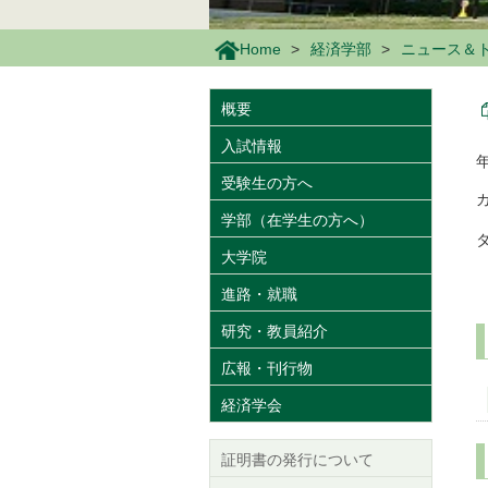
Home
経済学部
ニュース＆
概要
入試情報
受験生の方へ
学部（在学生の方へ）
大学院
進路・就職
研究・教員紹介
広報・刊行物
経済学会
証明書の発行について