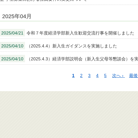
2025年04月
2025/04/21
令和７年度経済学部新入生歓迎交流行事を開催しました
2025/04/10
（2025.4.4）新入生ガイダンスを実施しました
2025/04/10
（2025.4.3）経済学部説明会（新入生父母等懇談会）を
ペ
カ
1
ペ
2
ペ
3
ペ
4
ペ
5
次
次へ ›
最
最後
ー
レ
ー
ー
ー
ー
ペ
終
ジ
ン
ジ
ジ
ジ
ジ
ー
ペ
送
ト
ジ
ー
り
ペ
ジ
ー
ジ