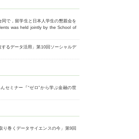
合同で，留学生と日本人学生の懇親会を
s was held jointly by the School of
で加速するデータ活用」第10回ソーシャルデ
てみんセミナー『“ゼロ”から学ぶ金融の世
学を取り巻くデータサイエンスの今」第9回