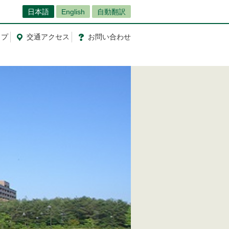
日本語
English
自動翻訳
ップ
交通
アクセス
お問
い
合
わ
せ