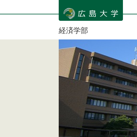
メ
イ
ン
コ
ン
経済学部
テ
ン
ツ
に
移
動