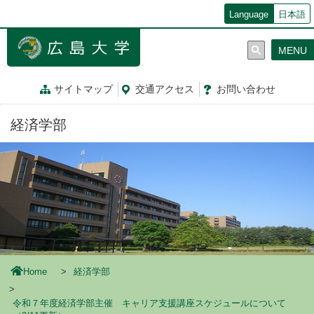
メ
Language
日本語
イ
ン
MENU
コ
ン
テ
サイトマップ
交通
アクセス
お問
い
合
わ
せ
ン
ツ
経済学部
に
移
動
Home
経済学部
令和７年度経済学部主催 キャリア支援講座スケジュールについて