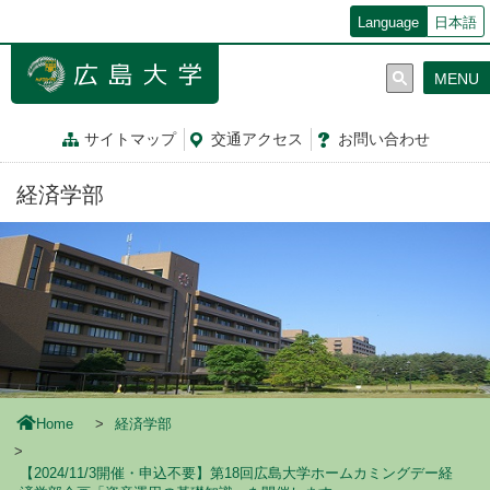
メ
Language
日本語
イ
ン
MENU
コ
ン
テ
サイトマップ
交通
アクセス
お問
い
合
わ
せ
ン
ツ
経済学部
に
移
動
Home
経済学部
【2024/11/3開催・申込不要】第18回広島大学ホームカミングデー経