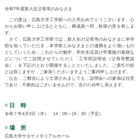
令和7年度新入生父母等のみなさま
この度は，広島大学工学部への入学おめでとうございます。心
からお祝い申し上げるとともに，構成員一同，歓迎の意を表しま
す。
さて，広島大学工学部では，新入生の父母等のみなさまに本学
部を知っていただき，本学部とみなさまとの連携をより強いもの
としていくため，これからの勉学，学生生活及び卒業後の進路な
どについてご説明させていただく「工学部説明会（父母等懇談
会）」を下記のとおり開催することといたしました。ご多忙の折
とは存じますが，ご参加くださいますようご案内申し上げます。
なお，ご都合により欠席されましても，説明会への参加は任意
であり，不都合はございませんので，念のため申し添えます。
日 時
令和７年4月3日（木） 14：00～15：30（予定）
場 所
広島大学サタケメモリアルホール