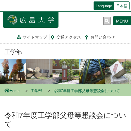
メ
Language
日本語
イ
ン
MENU
コ
ン
テ
サイトマップ
交通
アクセス
お問
い
合
わ
せ
ン
ツ
工学部
に
移
動
Home
工学部
令和7年度工学部父母等懇談会について
令和7年度工学部父母等懇談会につい
て