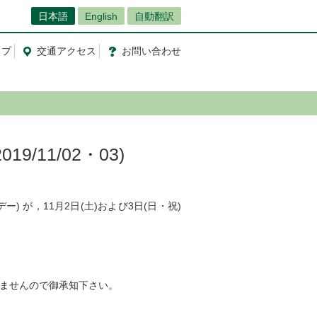
日本語
English
自動翻訳
ップ
交通
アクセス
お問
い
合
わ
せ
/11/02・03)
) が，11月2日(土)および3日(日・祝)
いませんので御承知下さい。