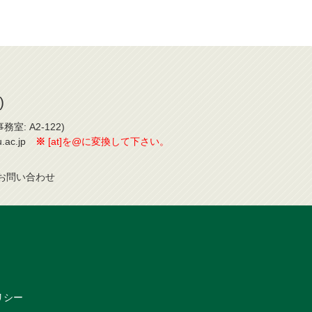
)
室: A2-122)
-u.ac.jp
※
[at]を@に変換して下さい。
お問
い
合
わ
せ
リシー