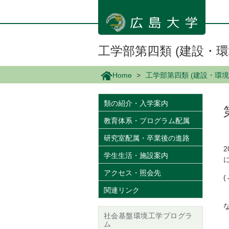
メ
イ
ン
コ
ン
工学部第四類 (建設・環
テ
ン
Home
工学部第四類 (建設・環境
ツ
に
移
類の紹介・入学案内
動
教育体系・プログラム配属
研究室配属・卒業後の進路
学生生活・施設案内
アクセス・照会先
関連リンク
社会基盤環境工学プログラ
ム