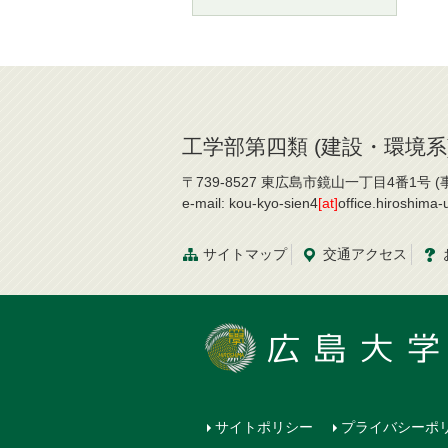
工学部第四類 (建設・環境系
〒739-8527 東広島市鏡山一丁目4番1号 (事務
e-mail: kou-kyo-sien4
[at]
office.hiroshima
サイトマップ
交通
アクセス
サイトポリシー
プライバシーポ