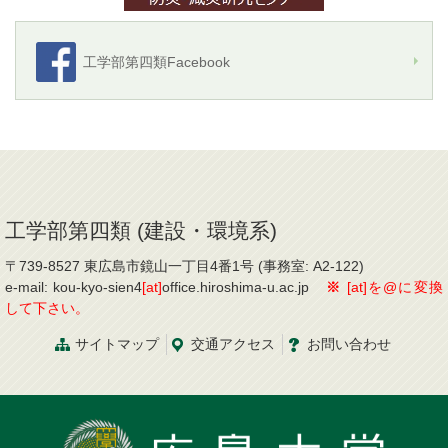
工学部第四類Facebook
工学部第四類 (建設・環境系)
〒739-8527 東広島市鏡山一丁目4番1号 (事務室: A2-122)
e-mail: kou-kyo-sien4
[at]
office.hiroshima-u.ac.jp
※
[at]を@に変換
して下さい。
サイトマップ
交通
アクセス
お問
い
合
わ
せ