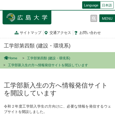
メ
Language
日本語
イ
ン
MENU
コ
ン
テ
サイトマップ
交通
アクセス
お問
い
合
わ
せ
ン
ツ
工学部第四類 (建設・環境系)
に
移
動
Home
工学部第四類 (建設・環境系)
工学部新入生の方へ情報発信サイトを開設しています
工学部新入生の方へ情報発信サイト
を開設しています
令和２年度工学部入学生の方向けに、必要な情報を発信するウェ
ブサイトを開設しました。