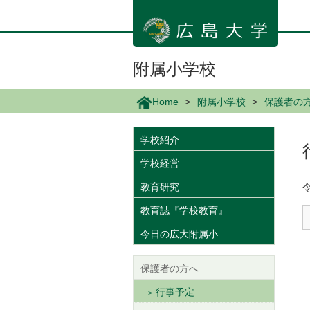
メ
イ
ン
コ
ン
附属小学校
テ
ン
Home
附属小学校
保護者の
ツ
に
移
学校紹介
動
学校経営
教育研究
教育誌『学校教育』
今日の広大附属小
保護者の方へ
行事予定