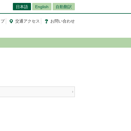
日本語
English
自動翻訳
ップ
交通
アクセス
お問
い
合
わ
せ