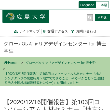
メ
Language
日本語
イ
ン
MENU
コ
ン
テ
サイトマップ
交通
アクセス
お問
い
合
わ
せ
ン
ツ
グローバルキャリアデザインセンター for 博士
に
移
学生
動
Home
グローバルキャリアデザインセンター for 博士学生
【2020/12/16開催報告】第103回コンソーシアム人材セミナー「地方
シンクタンクの業務紹介〜地方でできること、やるべきこと〜(公益財
団法人中国地域創造研究センター)」を開催しました
【2020/12/16開催報告】第103回コ
ンソーシアム人材セミナー「地方シ