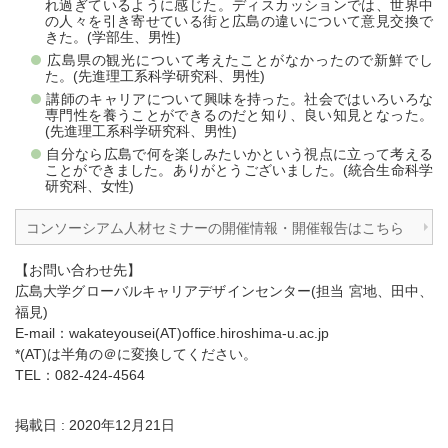
れ過ぎているように感じた。ディスカッションでは、世界中
の人々を引き寄せている街と広島の違いについて意見交換で
きた。(学部生、男性)
広島県の観光について考えたことがなかったので新鮮でし
た。(先進理工系科学研究科、男性)
講師のキャリアについて興味を持った。社会ではいろいろな
専門性を養うことができるのだと知り、良い知見となった。
(先進理工系科学研究科、男性)
自分なら広島で何を楽しみたいかという視点に立って考える
ことができました。ありがとうございました。(統合生命科学
研究科、女性)
コンソーシアム人材セミナーの開催情報・開催報告はこちら
【お問い合わせ先】
広島大学グローバルキャリアデザインセンター(担当 宮地、田中、
福見)
E-mail：wakateyousei(AT)office.hiroshima-u.ac.jp
*(AT)は半角の＠に変換してください。
TEL：082-424-4564
掲載日 : 2020年12月21日