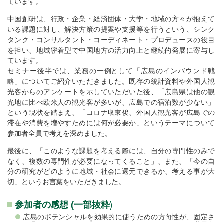
ています。
中国創研は、行政・企業・経済団体・大学・地域の方々が抱えて
いる課題に対し、解決方策の提案や支援等を行うという、シンク
タンク・コンサルタント・コーディネート・プロデュースの役目
を担い、地域密着型で中国地方の活力向上と継続的発展に寄与し
ています。
セミナー後半では、業務の一例として「広島のインバウンド戦
略」についてご紹介いただきました。既存の統計資料や外国人観
光客からのアンケートを示していただいた後、「広島県は他の観
光地に比べ欧米人の観光客が多いが、広島での宿泊数が少ない」
という現状を踏まえ、「コロナ収束後、外国人観光客が広島での
滞在や消費を増やすためには何が必要か」というテーマについて
参加者全員で考えを深めました。
最後に、「このような課題を考える際には、自分の専門性のみで
なく、複数の専門性が必要になってくること」、また、「今の自
分の研究がどのように地域・社会に還元できるか、考える事が大
切」というお言葉をいただきました。
参加者の感想 (一部抜粋)
広島のポテンシャルを効果的に使うための方向性が、固定さ