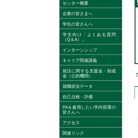
センター概要
企業の皆さまへ
学生の皆さんへ
学生向け「よくある質問
（Q＆A）」
インターンシップ
キャリア関連講義
就活に関する支援金・助成
金（公的機関）
就職状況データ
自己点検・評価
PAを雇用したい学内部署の
皆さんへ
アクセス
関連リンク