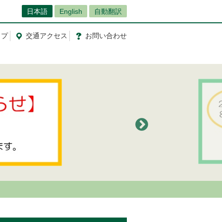
日本語
English
自動翻訳
ップ
交通
アクセス
お問
い
合
わ
せ