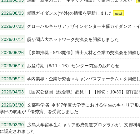
2026/08/03
進路・就活のこと『キャリア相談』で相談しませんか？
2026/08/03
就職ガイダンス(学外)の情報を更新しました
2026/07/23
グローバルキャリアデザインセンター主催ガイダンス・イ
2026/07/14
霞が関広大ネットワーク交流会を開催しました
2026/06/26
【参加推奨・9/18開催】博士人材と企業の交流会を開催し
2026/06/17
お盆時期（8/11～16）センター閉室のお知らせ
2026/05/12
学内業界・企業研究会＜キャンパスフォーラム＞を開催
2026/04/03
【国家公務員（総合職）必見！】【締切：10/30】官庁
2026/03/30
文部科学省｢令和7年度大学等における学生のキャリア形
学部の取組が「優秀賞」を受賞しました
2026/03/30
広島大学留学生キャリア形成促進プログラムが、文部科
に認定されました