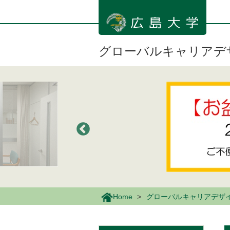
メ
イ
ン
コ
ン
グローバルキャリアデ
テ
ン
ツ
に
移
動
Home
グローバルキャリアデザ