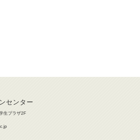
ンセンター
 学生プラザ2F
c.jp