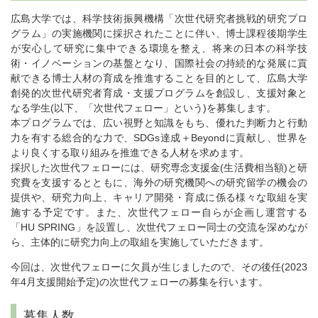
広島大学では、科学技術振興機構「次世代研究者挑戦的研究プロ
グラム」の実施機関に採択されたことに伴い、博士課程後期学生
が安心して研究に集中できる環境を整え、将来の日本の科学技
術・イノベーションの基盤となり、国際社会の持続的な発展に貢
献できる博士人材の育成を推進することを目的として、広島大学
創発的次世代研究者育成・支援プログラムを創設し、支援対象と
なる学生(以下、「次世代フェロー」という)を募集します。
本プログラムでは、広い視野と知識をもち、優れた判断力と行動
力を有する総合的な力で、SDGs達成＋Beyondに貢献し、世界を
より良くする取り組みを推進できる人材を求めます。
採択した次世代フェローには、研究専念支援金(生活費相当額)と研
究費を支援するとともに、海外の研究機関への研究留学の機会の
提供や、研究力向上、キャリア開発・育成に係る様々な取組を実
施する予定です。また、次世代フェロー自らが企画し運営する
「HU SPRING」を設置し、次世代フェロー同士の交流を深めなが
ら、主体的に研究力向上の取組を実施していただきます。
今回は、次世代フェローに欠員が生じましたので、その後任(2023
年4月支援開始予定)の次世代フェローの募集を行います。
募集人数