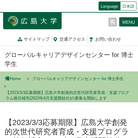
メ
Language
日本語
イ
ン
MENU
コ
ン
テ
サイトマップ
交通
アクセス
お問
い
合
わ
せ
ン
ツ
グローバルキャリアデザインセンター for 博士
に
移
学生
動
Home
グローバルキャリアデザインセンター for 博士学生
【2023/3/3応募期限】広島大学創発的次世代研究者育成・支援プログ
ラム後任補充(2023年4月支援開始分)の募集を開始します
【2023/3/3応募期限】広島大学創発
的次世代研究者育成・支援プログラ