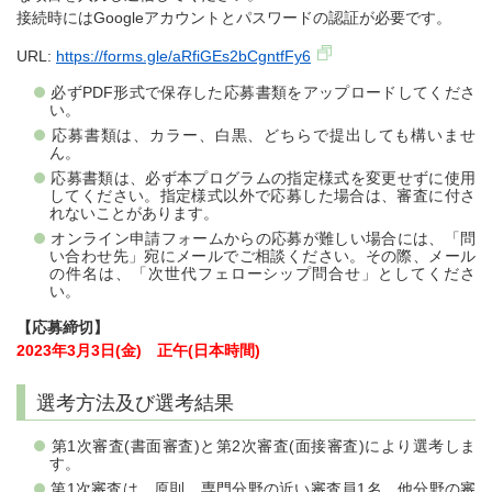
接続時にはGoogleアカウントとパスワードの認証が必要です。
URL:
https://forms.gle/aRfiGEs2bCgntfFy6
必ずPDF形式で保存した応募書類をアップロードしてくださ
い。
応募書類は、カラー、白黒、どちらで提出しても構いませ
ん。
応募書類は、必ず本プログラムの指定様式を変更せずに使用
してください。指定様式以外で応募した場合は、審査に付さ
れないことがあります。
オンライン申請フォームからの応募が難しい場合には、「問
い合わせ先」宛にメールでご相談ください。その際、メール
の件名は、「次世代フェローシップ問合せ」としてくださ
い。
【応募締切】
2023年3月3日(金) 正午(日本時間)
選考方法及び選考結果
第1次審査(書面審査)と第2次審査(面接審査)により選考しま
す。
第1次審査は、原則、専門分野の近い審査員1名、他分野の審