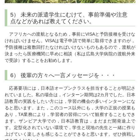
5） 未来の派遣学生にむけて、事前準備や注意
点などがあれば教えてください。
アフリカへの渡航となるため，事前にVISAと予防接種を受けな
ければいけません。VISAは電子申請で簡単に取得できますのが，
予防接種は複数回打たなければいけないものもあるので，渡航が
決まったら医療機関に早めに相談（私は広島大学病院の渡航外来
で受診）することをお勧めします。
6） 後輩の方々へ一言メッセージを・・・
応募要項には，日本語オープンクラスを担当することが明記さ
れていました。私の場合は，インターン期間は2カ月でした。日本
語教育の実践をしたい方には，学習の機会の多いインターンにな
ると思います。また，このコース以外にも，大学の正規の授業も
あり，TA業務により，学習者の習得について観察することもでき
ます。ザンビア大学での，日本語教育は，まだまだ開発途上で
す。定型化されていない環境で，学生と現地の先生と一緒に作り
上げていく楽しさも感じることができると思います。ぜひ挑戦し