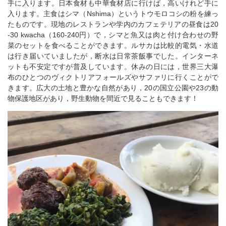
手に入ります。日本食材も中華食材店に行けば，高いけれど手に
入ります。主食はシマ（Nshima）というトウモロコシの粉を練っ
たものです。現地のレストランや学内のカフェテリアの昼食は20
-30 kwacha（160-240円）で，シマと魚又は肉と付け合わせの野
菜のセットを食べることができます。ルサカは比較的電気・水道
は行き届いていましたが，断水は日常茶飯事でした。インターネ
ットも不安定ですが普及しています。休みの日には，世界三大瀑
布のひとつのヴィクトリアフォールズやサファリに行くことがで
きます。広大の土地と豊かな自然があり，20の国立公園や23の動
物保護地区があり，野生動物を間近で見ることもできます！