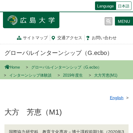
メ
Language
日本語
イ
ン
MENU
コ
ン
テ
サイトマップ
交通
アクセス
お問
い
合
わ
せ
ン
ツ
グローバルインターンシップ（G.ecbo）
に
移
動
Home
グローバルインターンシップ（G.ecbo）
インターンシップ体験談
2019年度生
大方芳恵(M1)
English
大方 芳恵（M1)
国際協力研究科 教育文化専攻－博士課程前期1年（2020年3