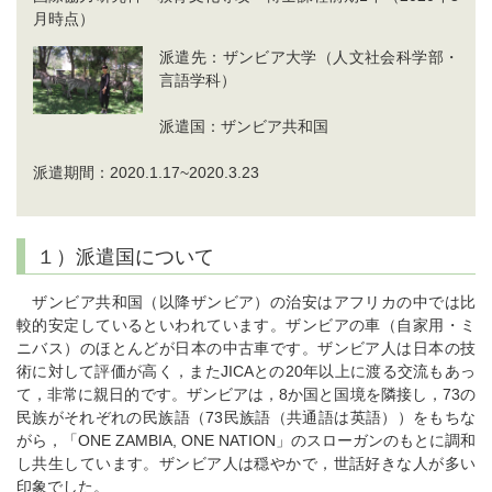
月時点）
派遣先：ザンビア大学（人文社会科学部・
言語学科）
派遣国：ザンビア共和国
派遣期間：2020.1.17~2020.3.23
１）派遣国について
ザンビア共和国（以降ザンビア）の治安はアフリカの中では比
較的安定しているといわれています。ザンビアの車（自家用・ミ
ニバス）のほとんどが日本の中古車です。ザンビア人は日本の技
術に対して評価が高く，またJICAとの20年以上に渡る交流もあっ
て，非常に親日的です。ザンビアは，8か国と国境を隣接し，73の
民族がそれぞれの民族語（73民族語（共通語は英語））をもちな
がら，「ONE ZAMBIA, ONE NATION」のスローガンのもとに調和
し共生しています。ザンビア人は穏やかで，世話好きな人が多い
印象でした。