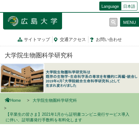
メ
Language
日本語
イ
ン
MENU
コ
ン
テ
サイトマップ
交通
アクセス
お問
い
合
わ
せ
ン
ツ
大学院生物圏科学研究科
に
移
動
Home
大学院生物圏科学研究科
【卒業生の皆さま】2021年1月から証明書コンビニ発行サービス導入
に伴い、証明書発行手数料を有料化します