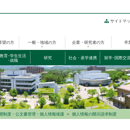
サイトマ
希望の方
一般・地域の方
企業・研究者の方
卒
教育･学生生活
研究
社会・産学連携
留学･国際交
･就職
開制度・公文書管理・個人情報保護
個人情報の開示請求制度