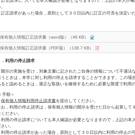
・訂正請求についても本人確認が必要となりますので，上記の本人が確
い。
・訂正請求があった場合，原則として３０日以内に訂正の可否を決定い
保有個人情報訂正請求書（word版）（46 KB）
保有個人情報訂正請求書（PDF版）（138.7 KB）
９．利用の停止請求
開示の実施を受け，対象文書に記されたご自身の情報について不適法な
思うときは，本学に対し利用の停止を請求することができます。この場
あると認めるときは，適正な取扱いを確保するために必要な限度で利用
＜手順＞
・
保有個人情報利用停止請求書
を提出してください。
なお，利用の停止請求は，保有個人情報の開示を受けた日から起算して
意ください。
・利用の停止請求についても本人確認が必要となりますので，上記の本
ださい。
・利用の停止請求があった場合，原則として３０日以内に利用の停止の