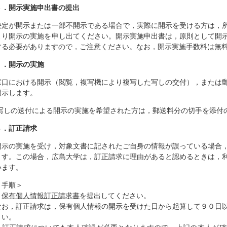
６．開示実施申出書の提出
決定が開示または一部不開示である場合で，実際に開示を受ける方は，
より開示の実施を申し出てください。開示実施申出書は，原則として開
する必要がありますので，ご注意ください。なお，開示実施手数料は無
７．開示の実施
窓口における開示（閲覧，複写機により複写した写しの交付），または
開示します。
写しの送付による開示の実施を希望された方は，郵送料分の切手を添付
８．訂正請求
開示の実施を受け，対象文書に記されたご自身の情報が誤っている場合
ます。この場合，広島大学は，訂正請求に理由があると認めるときは，
います。
＜手順＞
・
保有個人情報訂正請求書
を提出してください。
なお，訂正請求は，保有個人情報の開示を受けた日から起算して９０日
さい。