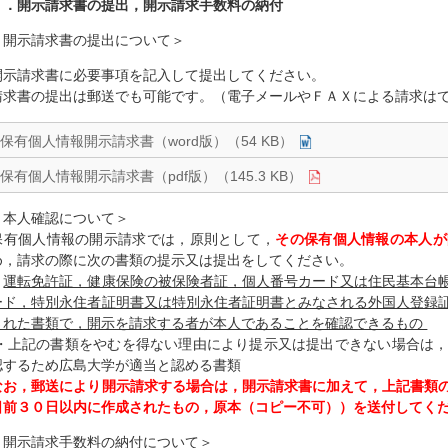
２．開示請求書の提出，開示請求手数料の納付
＜開示請求書の提出について＞
開示請求書に必要事項を記入して提出してください。
請求書の提出は郵送でも可能です。（電子メールやＦＡＸによる請求
保有個人情報開示請求書（word版）（54 KB）
保有個人情報開示請求書（pdf版）（145.3 KB）
＜本人確認について＞
保有個人情報の開示請求では，原則として，
その保有個人情報の本人が
め，請求の際に次の書類の提示又は提出をしてください。
・
運転免許証，健康保険の被保険者証，個人番号カード又は住民基本台
ード，特別永住者証明書又は特別永住者証明書とみなされる外国人登録
された書類で，開示を請求する者が本人であることを確認できるもの
・上記の書類をやむを得ない理由により提示又は提出できない場合は，
認するため広島大学が適当と認める書類
なお，郵送により開示請求する場合は，開示請求書に加えて，上記書類
日前３０日以内に作成されたもの，原本（コピー不可））を送付してく
＜開示請求手数料の納付について＞