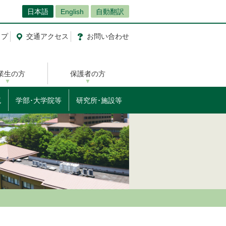
日本語
English
自動翻訳
ップ
交通
アクセス
お問
い
合
わ
せ
業生の方
保護者の方
流
学部･大学院等
研究所･施設等