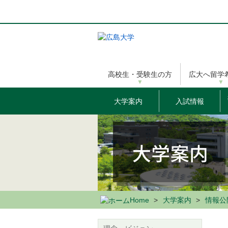
メ
イ
ン
コ
ン
テ
ン
高校生・受験生の方
広大へ留学
ツ
に
移
大学案内
入試情報
動
Home
大学案内
情報公