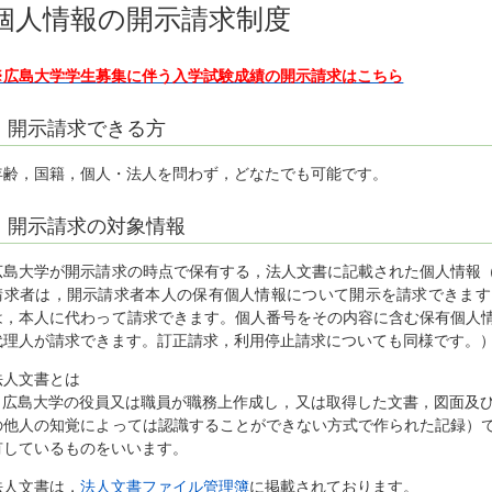
個人情報の開示請求制度
※広島大学学生募集に伴う入学試験成績の開示請求はこちら
開示請求できる方
年齢，国籍，個人・法人を問わず，どなたでも可能です。
開示請求の対象情報
広島大学が開示請求の時点で保有する，法人文書に記載された個人情報
請求者は，開示請求者本人の保有個人情報について開示を請求できます
は，本人に代わって請求できます。個人番号をその内容に含む保有個人
代理人が請求できます。訂正請求，利用停止請求についても同様です。
法人文書とは
広島大学の役員又は職員が職務上作成し，又は取得した文書，図面及び
の他人の知覚によっては認識することができない方式で作られた記録）
有しているものをいいます。
法人文書は，
法人文書ファイル管理簿
に掲載されております。