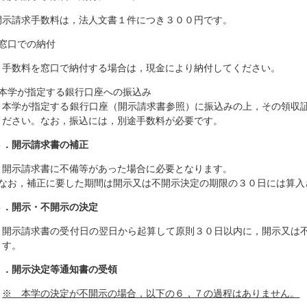
開示請求手数料は，法人文書１件につき３００円です。
●窓口での納付
手数料を窓口で納付する場合は，現金により納付してください。
●本学が指定する銀行口座への振込み
本学が指定する銀行口座（開示請求書参照）に振込みの上，その領収証
ください。なお，振込には，別途手数料が必要です。
３．開示請求書の補正
開示請求書に不備等があった場合に必要となります。
なお，補正に要した期間は開示又は不開示決定の期限の３０日には算入
４．開示・不開示の決定
開示請求書の受付日の翌日から起算して原則３０日以内に，開示又は
ます。
５．開示決定等通知書の受領
※ 本学の決定が不開示の場合，以下の６，７の過程はありません。