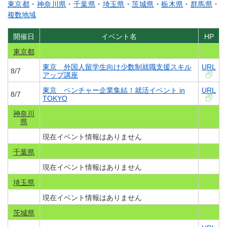
東京都
・
神奈川県
・
千葉県
・
埼玉県
・
茨城県
・
栃木県
・
群馬県
・
複数地域
開催日
イベント名
HP
東京都
東京 外国人留学生向け少数制就職支援スキル
URL
8/7
アップ講座
東京 ベンチャー企業集結！就活イベント in
URL
8/7
TOKYO
神奈川
県
現在イベント情報はありません
千葉県
現在イベント情報はありません
埼玉県
現在イベント情報はありません
茨城県