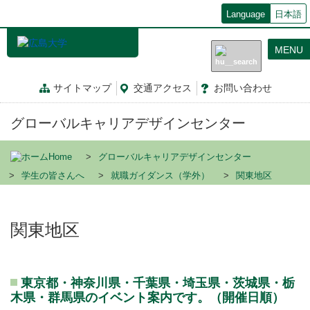
メ
Language
日本語
イ
ン
MENU
コ
ン
テ
サイトマップ
交通
アクセス
お問
い
合
わ
せ
ン
ツ
グローバルキャリアデザインセンター
に
移
動
Home
グローバルキャリアデザインセンター
学生の皆さんへ
就職ガイダンス（学外）
関東地区
関東地区
東京都・神奈川県・千葉県・埼玉県・茨城県・栃
木県・群馬県のイベント案内です。（開催日順）