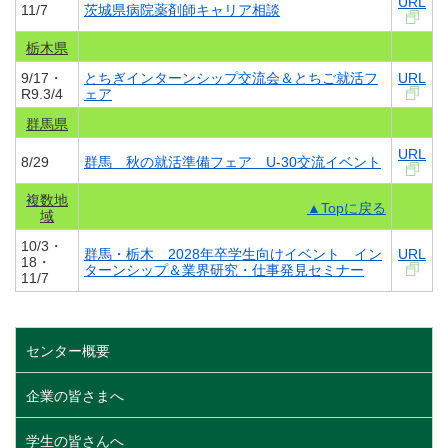
URL
11/7
茨城県病院薬剤師キャリア相談
栃木県
9/17・
とちぎインターンシップ交流会＆とちご就活フ
URL
R9.3/4
ェア
群馬県
URL
8/29
群馬 秋の就活準備フェア U-30交流イベント
複数地
▲Topに戻る
域
10/3・
群馬・栃木 2028年卒学生向けイベント イン
URL
18・
ターンシップ＆業界研究・仕事発見セミナー
11/7
センター概要
企業の皆さまへ
学生の皆さんへ