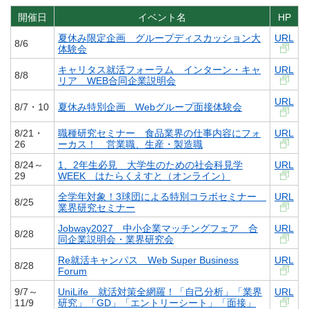
開催日
イベント名
HP
夏休み限定企画 グループディスカッション大
URL
8/6
体験会
キャリタス就活フォーラム インターン・キャ
URL
8/8
リア WEB合同企業説明会
URL
8/7・10
夏休み特別企画 Webグループ面接体験会
8/21・
職種研究セミナー 食品業界の仕事内容にフォ
URL
26
ーカス！ 営業職、生産・製造職
8/24～
1、2年生必見 大学生のための社会科見学
URL
29
WEEK はたらくえすと（オンライン）
全学年対象！3球団による特別コラボセミナー
URL
8/25
業界研究セミナー
Jobway2027 中小企業マッチングフェア 合
URL
8/28
同企業説明会・業界研究会
Re就活キャンパス Web Super Business
URL
8/28
Forum
9/7～
UniLife 就活対策全網羅！「自己分析」「業界
URL
11/9
研究」「GD」「エントリーシート」「面接」