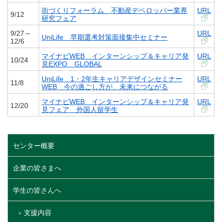
街づくりフォーラム 不動産デベロッパー業界
URL
9/12
研究フェア
9/27～
URL
UniLife 早期選考対策面接集中セミナー
12/6
マイナビWEB インターンシップ＆キャリア発
URL
10/24
見EXPO GLOBAL
UniLife 1・2年生キャリアデザインセミナー
URL
11/8
WEB 今の過ごし方が、未来につながる
マイナビWEB インターンシップ＆キャリア発
URL
12/20
見フェア 外国人留学生
センター概要
企業の皆さまへ
学生の皆さんへ
支援内容