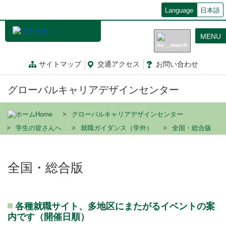
メ
Language
日本語
イ
ン
MENU
コ
ン
テ
サイトマップ
交通
アクセス
お問
い
合
わ
せ
ン
ツ
グローバルキャリアデザインセンター
に
移
動
Home
グローバルキャリアデザインセンター
学生の皆さんへ
就職ガイダンス（学外）
全国・総合版
全国・総合版
各種就職サイト、多地区にまたがるイベントの案
内です（開催日順）