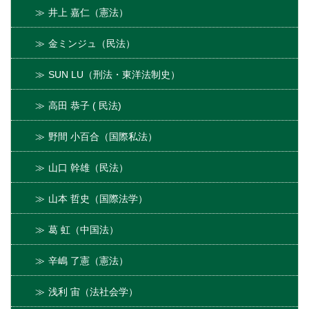
井上 嘉仁（憲法）
金ミンジュ（民法）
SUN LU（刑法・東洋法制史）
高田 恭子 ( 民法)
野間 小百合（国際私法）
山口 幹雄（民法）
山本 哲史（国際法学）
葛 虹（中国法）
辛嶋 了憲（憲法）
浅利 宙（法社会学）