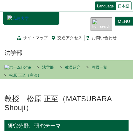
メ
Language
日本語
イ
ン
MENU
コ
ン
テ
サイトマップ
交通
アクセス
お問
い
合
わ
せ
ン
ツ
法学部
に
移
動
Home
法学部
教員紹介
教員一覧
松原 正至（商法）
教授 松原 正至（MATSUBARA
Shouji）
研究分野、研究テーマ