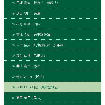
手塚 貴大（行政法・租税法）
堀田 親臣（民法）
松原 正至（商法）
宮永 文雄（民事訴訟法）
吉中 信人（刑事訴訟法・少年法）
稲谷 信行（労働法）
井上 嘉仁（憲法）
金ミンジュ（民法）
SUN LU（刑法・東洋法制史）
高田 恭子 ( 民法)