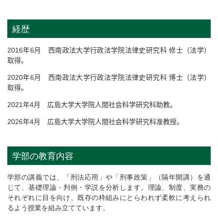
経歴
2016
年
6
月 西南政法大学行政法学院法律史研究科 修士（法学）
取得。
2020
年
6
月 西南政法大学行政法学院法律史研究科 博士（法学）
取得。
2021
年
4
月 広島大学大学院人間社会科学研究科助教。
2026
年
4
月 広島大学大学院人間社会科学研究科准教授。
学部の教育内容
学部の講義では、「刑法応用」や「刑事政策」（隔年開講）を通
じて、基礎理論・判例・学説を分析します。理論、制度、実務の
それぞれに目を向け、既存の枠組みにとらわれず柔軟に考えられ
るよう授業を組み立てています。