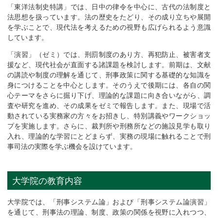
「東洋法制史特講」では、日中の律令を中心に、古代の法制度と
法思想を扱っています。法の歴史をたどり、その成り立ちや展開
を学ぶことで、現代法を考えるための視野も広げられるよう意識
しています。
「演習」（ゼミ）では、刑罰制度のあり方、再犯防止、被害者支
援など、現代社会が直面する諸課題を検討します。前期は、文献
の講読や制度の理解を通じて、刑事政策に関する基礎的な知識を
身につけることを中心とします。そのうえで後期には、各自の関
心テーマをさらに掘り下げ、理論的な課題に向き合いながら、調
査や研究を進め、その成果をゼミで報告します。また、現場で活
動されている実務家の方々をお招きし、特別講義やワークショッ
プを実施します。さらに、裁判所や刑務所などの施設見学も取り
入れ、理論的な学習にとどまらず、実務の現場に触れることで刑
事司法の実際を学ぶ機会を設けています。
大学院の教育内容
大学院では、「刑事システム論」および「刑事システム論演習」
を通じて、刑事法の理論、制度、政策の関係を視野に入れつつ、