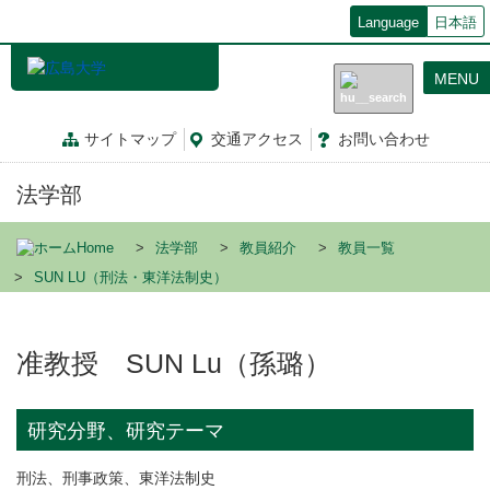
メ
Language
日本語
イ
ン
MENU
コ
ン
テ
サイトマップ
交通
アクセス
お問
い
合
わ
せ
ン
ツ
法学部
に
移
動
Home
法学部
教員紹介
教員一覧
SUN LU（刑法・東洋法制史）
准教授 SUN Lu（孫璐）
研究分野、研究テーマ
刑法、刑事政策、東洋法制史