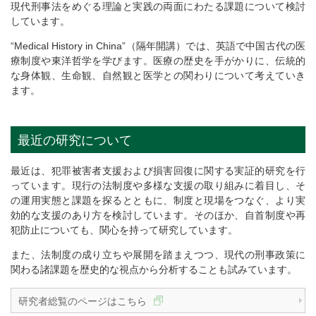
現代刑事法をめぐる理論と実践の両面にわたる課題について検討
しています。
“Medical History in China”（隔年開講）では、英語で中国古代の医
療制度や東洋哲学を学びます。医療の歴史を手がかりに、伝統的
な身体観、生命観、自然観と医学との関わりについて考えていき
ます。
最近の研究について
最近は、犯罪被害者支援および損害回復に関する実証的研究を行
っています。現行の法制度や多様な支援の取り組みに着目し、そ
の運用実態と課題を探るとともに、制度と現場をつなぐ、より実
効的な支援のあり方を検討しています。そのほか、自首制度や再
犯防止についても、関心を持って研究しています。
また、法制度の成り立ちや展開を踏まえつつ、現代の刑事政策に
関わる諸課題を歴史的な視点から分析することも試みています。
研究者総覧のページはこちら