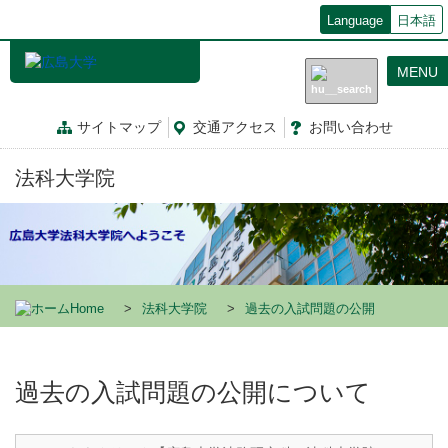
メ
Language
日本語
イ
ン
MENU
コ
ン
テ
サイトマップ
交通
アクセス
お問
い
合
わ
せ
ン
ツ
法科大学院
に
移
動
Home
法科大学院
過去の入試問題の公開
過去の入試問題の公開について