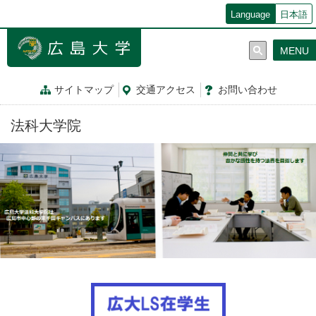
メ
Language
日本語
イ
ン
MENU
コ
ン
テ
サイトマップ
交通
アクセス
お問
い
合
わ
せ
ン
ツ
法科大学院
に
移
動