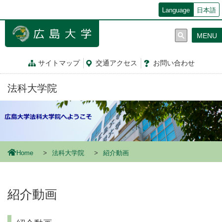
メ
Language
日本語
イ
ン
MENU
コ
ン
テ
サイトマップ
交通
アクセス
お問
い
合
わ
せ
ン
ツ
法科大学院
に
移
動
Home
法科大学院
紹介動画
紹介動画