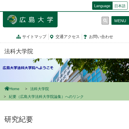
メ
Language
日本語
イ
ン
MENU
コ
ン
テ
サイトマップ
交通
アクセス
お問
い
合
わ
せ
ン
ツ
法科大学院
に
移
動
Home
法科大学院
紀要（広島大学法科大学院論集）へのリンク
研究紀要