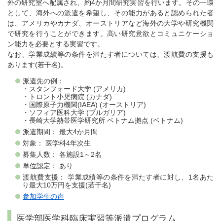
外の研究室へ配属され、約4か月間研究実習を行います。その一環
として、海外への派遣を希望し、その能力があると認められた者
は、アメリカやカナダ、オーストリアなど海外の大学や研究機関
で研究を行うことができます。高い研究意欲とコミュニケーショ
ン能力を必要とする実習です。
なお、学業成績等の条件を満たす者については、渡航費の支援も
あります(若干名)。
派遣先の例：
・スタンフォード大学 (アメリカ)
・トロント小児病院 (カナダ)
・国際原子力機関(IAEA) (オーストリア)
・ソフィア医科大学 (ブルガリア)
・長崎大学熱帯医学研究所 ベトナム拠点 (ベトナム)
派遣期間： 最大4か月間
対象： 医学科4年次生
募集人数： 各施設1～2名
単位認定： あり
渡航費支援： 学業成績等の条件を満たす者に対し、1名あた
り最大10万円を支援(若干名)
参加学生の声
医学部医学科臨床実習等派遣プログラム