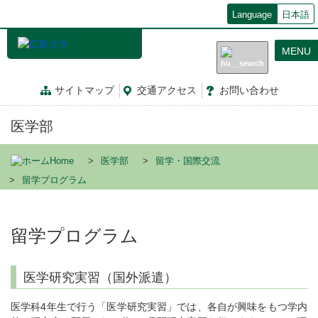
メ
Language
日本語
イ
ン
MENU
コ
ン
テ
サイトマップ
交通
アクセス
お問
い
合
わ
せ
ン
ツ
医学部
に
移
動
Home
医学部
留学・国際交流
留学プログラム
留学プログラム
医学研究実習（国外派遣）
医学科4年生で行う「医学研究実習」では、各自が興味をもつ学内