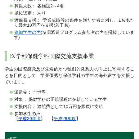
募集人数： 各施設2～4名
単位認定： あり
渡航費支援： 学業成績等の条件を満たす者に対し、1名あた
り最大10万円を支援(若干名)
参加学生の声
(※旧派遣プログラム参加者の声も掲載していま
す)
医学部保健学科国際交流支援事業
学生の国際感覚及び先端的かつ独創的発想力の向上に寄与するこ
とを目的として、学業優秀な保健学科の学生の海外留学を支援し
ています。
派遣先： 全世界
対象： 保健学科の正規課程に在籍している学生
支援内容： 渡航費として10万円を限度に支給
参加学生の声
【
平成30年度
】 【
平成29年度
】