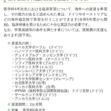
医学科6年次生における臨床実習について、海外への派遣を希望
し、その能力があると認められた者は、ドイツやオーストリアな
どの海外協定校で実習を行うことができます(令和5年度から開
始)。臨床研修を受けるために十分な英語力が必要です。
なお、学業成績等の条件を満たす者については、渡航費の支援も
あります(若干名)。
派遣先の例：
・ルール大学ボーフム (ドイツ）
・ハノーファー医科大学 (ドイツ）
・デュイスブルグ・エッセン大学 (ドイツ)
・グラーツ医科大学 (オーストリア)
・ソフィア医科大学 (ブルガリア)
・バスケント大学 (トルコ)
・ペンシルバニア大学 (アメリカ)
・インドネシア大学 (インドネシア)
・マラヤ大学医療センター (マレーシア)
・台北医学大学 (台湾)
・マッカイ医科大学 (台湾)
・IPPNW（核戦争防止国際医師会議） ドイツ支部 (ドイツ)
・ザールランド大学 (ドイツ)
・アンカラ大学 (トルコ)
派遣期間： 2か月間
対象： 医学科6年次生