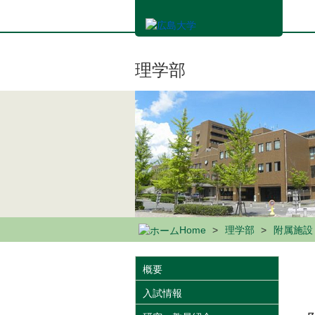
メ
イ
ン
コ
ン
理学部
テ
ン
ツ
に
移
動
Home
理学部
附属施設
概要
入試情報