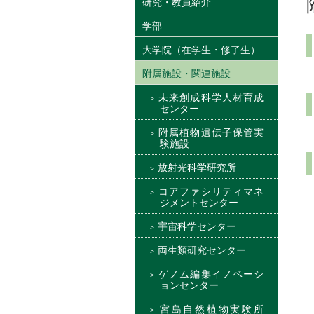
研究・教員紹介
学部
大学院（在学生・修了生）
附属施設・関連施設
未来創成科学人材育成
センター
附属植物遺伝子保管実
験施設
放射光科学研究所
コアファシリティマネ
ジメントセンター
宇宙科学センター
両生類研究センター
ゲノム編集イノベーシ
ョンセンター
宮島自然植物実験所