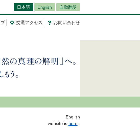
日本語
English
自動翻訳
ップ
交通
アクセス
お問
い
合
わ
せ
ish
website is
here
.