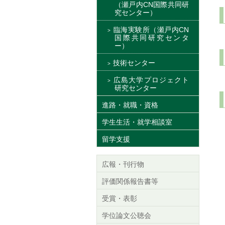
（瀬戸内CN国際共同研
究センター）
臨海実験所（瀬戸内CN
国際共同研究センタ
ー）
技術センター
広島大学プロジェクト
研究センター
進路・就職・資格
学生生活・就学相談室
留学支援
広報・刊行物
評価関係報告書等
受賞・表彰
学位論文公聴会