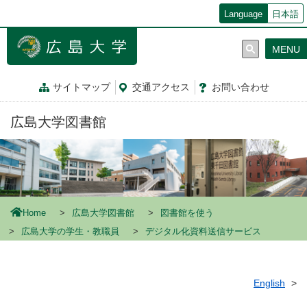
メ
Language
日本語
イ
ン
MENU
コ
ン
テ
サイトマップ
交通
アクセス
お問
い
合
わ
せ
ン
ツ
広島大学図書館
に
移
動
Home
広島大学図書館
図書館を使う
広島大学の学生・教職員
デジタル化資料送信サービス
English