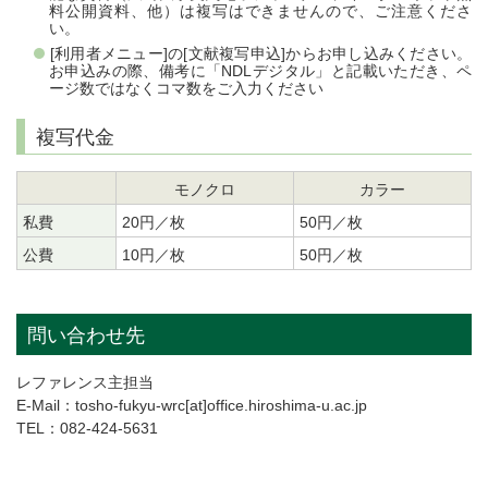
料公開資料、他）は複写はできませんので、ご注意くださ
い。
[利用者メニュー]の[文献複写申込]からお申し込みください。
お申込みの際、備考に「NDLデジタル」と記載いただき、ペ
ージ数ではなくコマ数をご入力ください
複写代金
モノクロ
カラー
私費
20円／枚
50円／枚
公費
10円／枚
50円／枚
問い合わせ先
レファレンス主担当
E-Mail：tosho-fukyu-wrc[at]office.hiroshima-u.ac.jp
TEL：082-424-5631