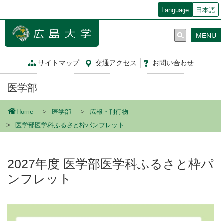
メ
Language
日本語
イ
ン
MENU
コ
ン
テ
サイトマップ
交通
アクセス
お問
い
合
わ
せ
ン
ツ
医学部
に
移
動
Home
医学部
広報・刊行物
医学部医学科ふるさと枠パンフレット
2027年度 医学部医学科ふるさと枠パ
ンフレット