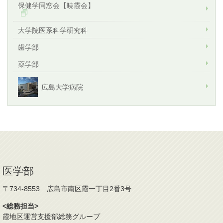
保健学同窓会【暁霞会】
大学院医系科学研究科
歯学部
薬学部
広島大学病院
医学部
〒734-8553 広島市南区霞一丁目2番3号
<総務担当>
霞地区運営支援部総務グループ